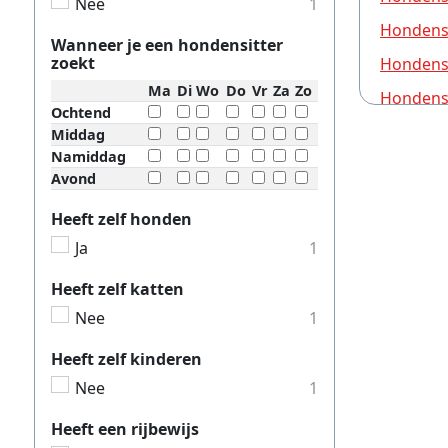
Nee
1
Hondensi
Wanneer je een hondensitter
zoekt
Hondensi
Ma
Di
Wo
Do
Vr
Za
Zo
Hondens
Ochtend
Hondensi
Middag
Namiddag
Hondensi
Avond
Hondensi
Heeft zelf honden
Hondensi
Ja
1
Hondensi
Heeft zelf katten
Hondensi
Nee
1
Hondensi
Heeft zelf kinderen
Hondensi
Nee
1
Hondensi
Heeft een rijbewijs
Hondensi