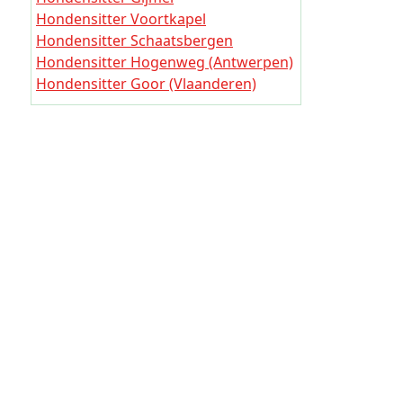
Hondensi
Hondensitter Voortkapel
Hondensitter Schaatsbergen
Hondensi
Hondensitter Hogenweg (Antwerpen)
Hondens
Hondensitter Goor (Vlaanderen)
Hondensitter Asbroek
Hondens
Hondensitter Wevels
Hondensi
Hondensitter Mijerij
Hondensi
Hondensitter Homberg
Hondensi
Hondens
Hondens
Hondens
Hondensi
Hondens
Hondensi