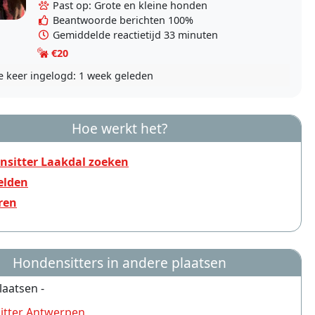
hebben, heb..
Past op: Grote en kleine honden
Beantwoorde berichten 100%
Gemiddelde reactietijd 33 minuten
€20
e keer ingelogd:
1 week geleden
Hoe werkt het?
nsitter Laakdal zoeken
lden
ren
Hondensitters in andere plaatsen
laatsen -
itter Antwerpen