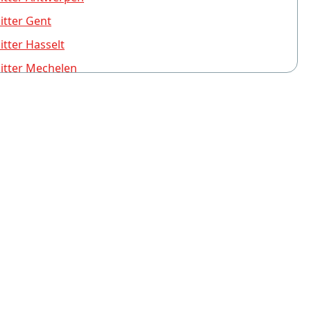
tter Gent
tter Hasselt
itter Mechelen
tter Brugge
tter Turnhout
tter Leuven
tter Sint-Niklaas
tter Aalst
tter Deurne (Antwerpen)
tter Schoten
tter Brasschaat
tter Mol
tter Wetteren