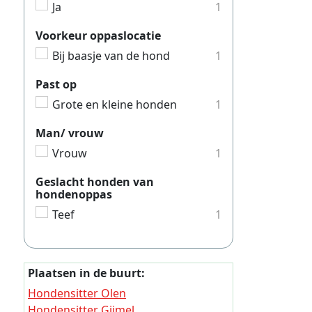
Ja
1
Hondensi
Voorkeur oppaslocatie
Hondensi
Bij baasje van de hond
1
Hondensi
Past op
Hondensi
Grote en kleine honden
1
Hondensi
Man/ vrouw
Hondensi
Vrouw
1
Hondens
Geslacht honden van
Hondensi
hondenoppas
Hondens
Teef
1
Hondensi
Hondens
Plaatsen in de buurt:
Hondensi
Hondensitter Olen
Hondens
Hondensitter Gijmel