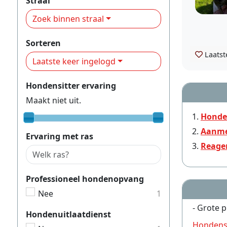
Straal
Zoek binnen straal
Sorteren
Laatst
Laatste keer ingelogd
Hondensitter ervaring
Maakt niet uit.
Honde
Aanme
Ervaring met ras
Reage
Professioneel hondenopvang
Nee
1
- Grote p
Hondenuitlaatdienst
Hondens