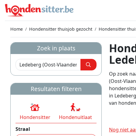
Home
Hondensitter thuisjob gezocht
Hondensitter thui
Hond
Zoek in plaats
Lede
Op zoek naa
(Oost-Vlaan
Resultaten filteren
hondensitt
in Ledeberg
van hondenb
Hondensitter
Hondenuitlaat
Straal
Nog niet aa