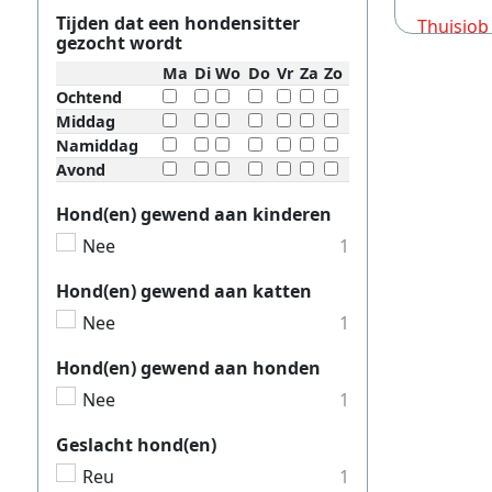
Tijden dat een hondensitter
Thuisjob
gezocht wordt
Thuisjob
Ma
Di
Wo
Do
Vr
Za
Zo
Ochtend
Thuisjob
Middag
Thuisjob
Namiddag
Avond
Thuisjob
Thuisjob
Hond(en) gewend aan kinderen
Nee
1
Thuisjob
Thuisjob
Hond(en) gewend aan katten
Nee
1
Thuisjob
Thuisjob
Hond(en) gewend aan honden
Nee
1
Thuisjob
Thuisjob
Geslacht hond(en)
Thuisjob
Reu
1