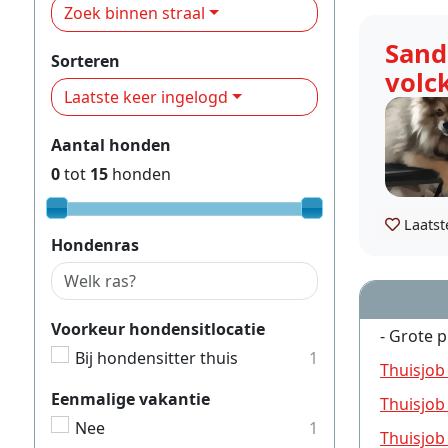
Zoek binnen straal
Sand
Sorteren
volc
Laatste keer ingelogd
Aantal honden
0
tot
15
honden
Laatst
Hondenras
Voorkeur hondensitlocatie
- Grote p
Bij hondensitter thuis
1
Thuisjob
Eenmalige vakantie
Thuisjob
Nee
1
Thuisjob