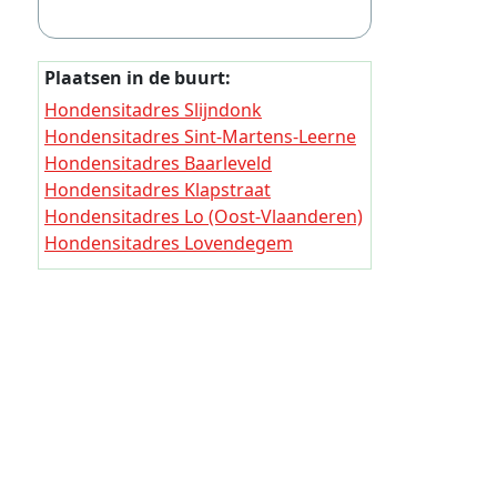
Thuisjob
Thuisjob
Plaatsen in de buurt:
Thuisjo
Hondensitadres Slijndonk
Thuisjob
Hondensitadres Sint-Martens-Leerne
Hondensitadres Baarleveld
Thuisjob
Hondensitadres Klapstraat
Thuisjob
Hondensitadres Lo (Oost-Vlaanderen)
Hondensitadres Lovendegem
Thuisjob
Hondensitadres Deurle
Thuisjob
Hondensitadres Beerhof
Thuisjob
Hondensitadres Halewijn
Hondensitadres Bredestraat (Oost-
Thuisjob
Vlaanderen)
Thuisjob
Thuisjob
Thuisjob