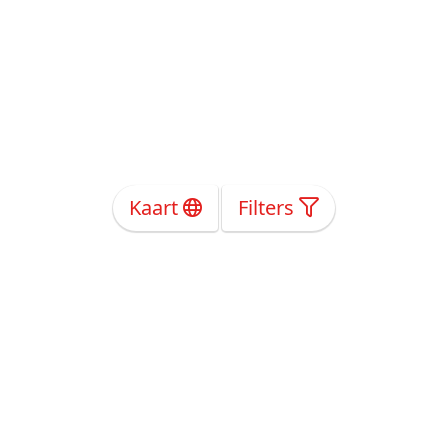
Kaart
Filters
Over Ons
Privacy
Voorwaarden
Tarieven
Help
Volg ons!