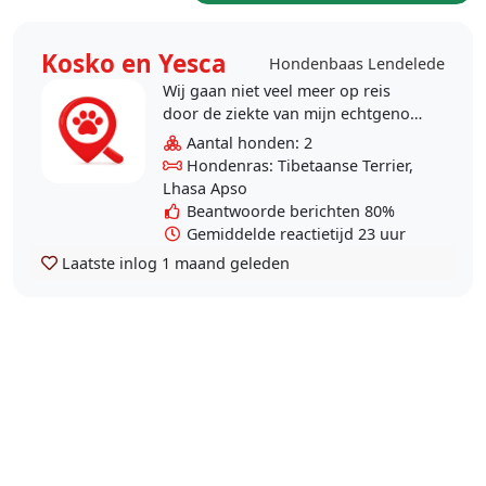
Kosko en Yesca
Hondenbaas Lendelede
Wij gaan niet veel meer op reis
door de ziekte van mijn echtgenoot
die kanker heeft en nu
Aantal honden: 2
gestabiliseerd is, met redelijk
Hondenras: Tibetaanse Terrier,
goede vooruitzichten.. Het..
Lhasa Apso
Beantwoorde berichten 80%
Gemiddelde reactietijd 23 uur
Laatste inlog
1 maand geleden