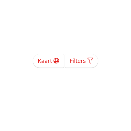
Kaart
Filters
Over Ons
Privacy
Voorwaarden
Tarieven
Help
Volg ons!