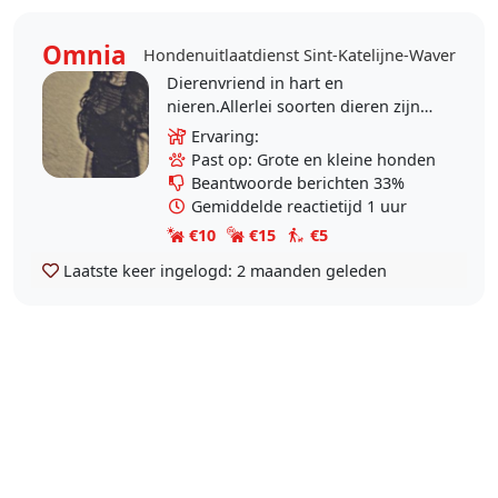
Omnia
Hondenuitlaatdienst Sint-Katelijne-Waver
Dierenvriend in hart en
nieren.Allerlei soorten dieren zijn
welkom bij me voor op de passen
Ervaring:
of te verzorgen
Past op: Grote en kleine honden
nl:rat/hond/kat/paard/varken.Voor
Beantwoorde berichten 33%
verdere..
Gemiddelde reactietijd 1 uur
€10
€15
€5
Laatste keer ingelogd:
2 maanden geleden