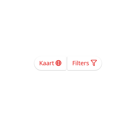
Kaart
Filters
Over Ons
Privacy
Voorwaarden
Tarieven
Help
Volg ons!