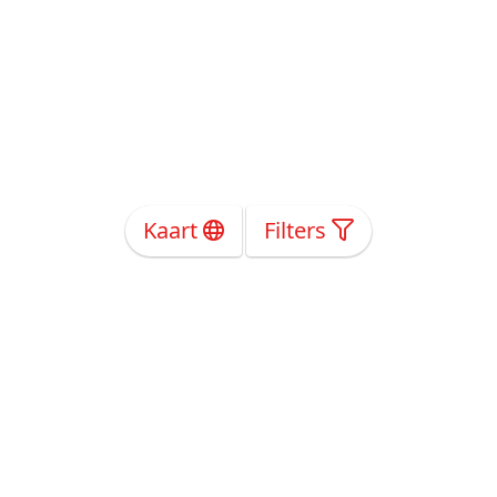
Kaart
Filters
Over Ons
Privacy
Voorwaarden
Tarieven
Help
Volg ons!