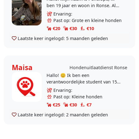
ben 19 jaar en woon in Ronse. Al
van kleins af aan ben ik gek op
Ervaring:
dieren, en dat is nooit veranderd!
Past op: Grote en kleine honden
Ondertussen ben..
€20
€30
€10
Laatste keer ingelogd:
5 maanden geleden
Maisa
Hondenuitlaatdienst Ronse
Hallo! 😊 Ik ben een
verantwoordelijke student van 15
jaar, die dit jaar 16 wordt, uit Ronse
Ervaring:
en ik hou veel van honden. Ik ben
Past op: Kleine honden
beschikbaar om..
€25
€30
€7
Laatste keer ingelogd:
2 maanden geleden