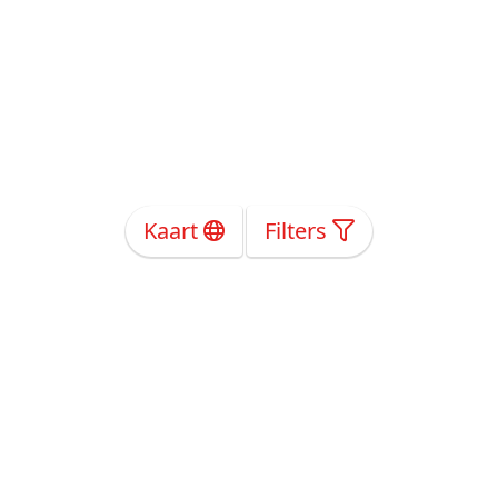
Kaart
Filters
Over Ons
Privacy
Voorwaarden
Tarieven
Help
Volg ons!