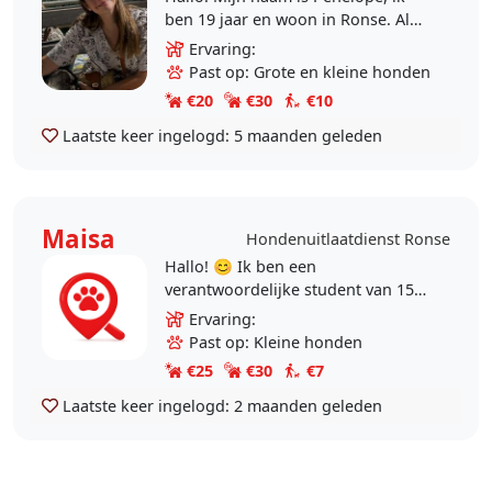
ben 19 jaar en woon in Ronse. Al
van kleins af aan ben ik gek op
Ervaring:
dieren, en dat is nooit veranderd!
Past op: Grote en kleine honden
Ondertussen ben..
€20
€30
€10
Laatste keer ingelogd:
5 maanden geleden
Maisa
Hondenuitlaatdienst Ronse
Hallo! 😊 Ik ben een
verantwoordelijke student van 15
jaar, die dit jaar 16 wordt, uit Ronse
Ervaring:
en ik hou veel van honden. Ik ben
Past op: Kleine honden
beschikbaar om..
€25
€30
€7
Laatste keer ingelogd:
2 maanden geleden