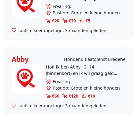
doe graag lange wandelingen . heb
Ervaring:
een diploma dierenverzorging .
Past op: Grote en kleine honden
ben nog bezig met..
€20
€30
€5
Laatste keer ingelogd:
3 maanden geleden
Abby
Hondenuitlaatdienst Bredene
Hoi! Ik ben Abby 13- 14
(binnenkort) en ik wil graag geld
verdienen... Ik wil graag bij
Ervaring:
www.onzedroompaarden.nl een
Past op: Grote en kleine honden
lease paard op verplatsing..
€60
€120
€10
Laatste keer ingelogd:
3 maanden geleden