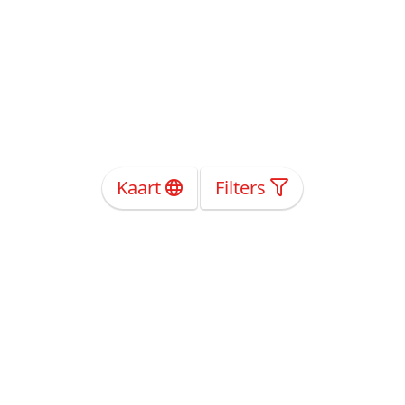
Kaart
Filters
Over Ons
Privacy
Voorwaarden
Tarieven
Help
Volg ons!