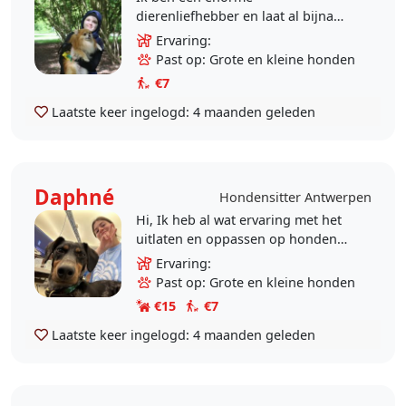
dierenliefhebber en laat al bijna
drie jaar de hond van mijn vriendin,
Ervaring:
Lacky, uit. Lacky was een prachtige
Past op: Grote en kleine honden
hond en hij zal altijd..
€7
Laatste keer ingelogd:
4 maanden geleden
Daphné
Hondensitter Antwerpen
Hi, Ik heb al wat ervaring met het
uitlaten en oppassen op honden
van vrienden, familie, collega's en
Ervaring:
dat beviel altijd heel goed – voor
Past op: Grote en kleine honden
mij én..
€15
€7
Laatste keer ingelogd:
4 maanden geleden