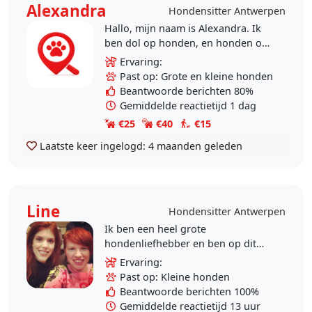
Alexandra
Hondensitter Antwerpen
Hallo, mijn naam is Alexandra. Ik
ben dol op honden, en honden op
mij. ;-) Ben je op zoek naar een
Ervaring:
betrouwbare en zorgzame oppas of
Past op: Grote en kleine honden
iemand die jouw..
Beantwoorde berichten 80%
Gemiddelde reactietijd 1 dag
€25
€40
€15
Laatste keer ingelogd:
4 maanden geleden
Line
Hondensitter Antwerpen
Ik ben een heel grote
hondenliefhebber en ben op dit
moment aan het sparen voor een
Ervaring:
groter huis zodat ik zelf een hondje
Past op: Kleine honden
kan adopteren. In tussentijd..
Beantwoorde berichten 100%
Gemiddelde reactietijd 13 uur