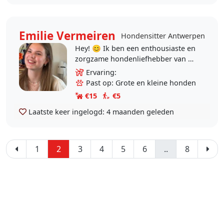
Emilie Vermeiren
Hondensitter Antwerpen
Hey! 😊 Ik ben een enthousiaste en
zorgzame hondenliefhebber van 18
jaar en ik zou heel graag nieuwe
Ervaring:
honden in de buurt leren kennen!
Past op: Grote en kleine honden
Ik heb zelf..
€15
€5
Laatste keer ingelogd:
4 maanden geleden
1
2
3
4
5
6
..
8