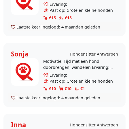
mrdische redenen dien ik veel re
Ervaring:
wandelen maar het is gezelliger
Past op: Grote en kleine honden
met een viervoeter erbij. U..
€15
€15
Laatste keer ingelogd:
4 maanden geleden
Sonja
Hondensitter Antwerpen
Motivatie: Tijd met een hond
doorbrengen, wandelen Ervaring:
Geen
Ervaring:
Past op: Grote en kleine honden
€10
€10
€1
Laatste keer ingelogd:
4 maanden geleden
Inna
Hondensitter Antwerpen