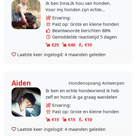
Ik ben Inna.Ik hou van honden.
Voor mij honden zijn echte
vrienden. Ervaring 16 jaar met mijn
Ervaring:
honden. Ik heb in mijn leven 3
Past op: Grote en kleine honden
honden gehad.
Beantwoorde berichten 88%
Gemiddelde reactietijd 5 dagen
€25
€40
€10
Laatste keer ingelogd:
4 maanden geleden
Aiden
Hondenopvang Antwerpen
Ik ben en echte hondevriend ik heb
zelf en hond ik ga graag wandelen
Ervaring:
Past op: Grote en kleine honden
€15
€15
€10
Laatste keer ingelogd:
4 maanden geleden