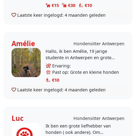
€15
€30
€10
Laatste keer ingelogd:
4 maanden geleden
Amélie
Hondensitter Antwerpen
Hallo, ik ben Amélie, 19 jarige
studente in Antwerpen en grote
dierenvriend. Ik geniet er zo van
Ervaring:
om tijd met honden door te
Past op: Grote en kleine honden
brengen: wandelen,..
€10
Laatste keer ingelogd:
4 maanden geleden
Luc
Hondensitter Antwerpen
Ik ben een grote liefhebber van
honden ( ook andere). Om