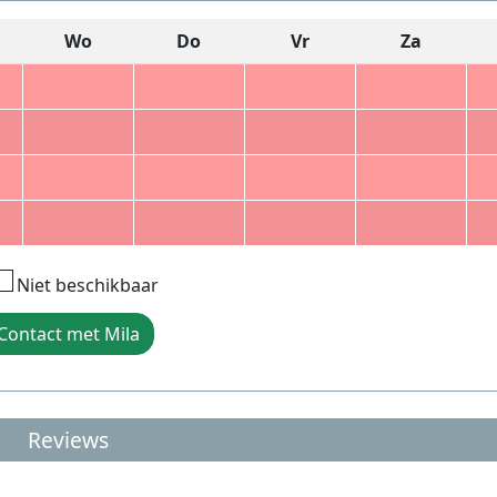
Wo
Do
Vr
Za
Niet beschikbaar
Contact met Mila
Reviews