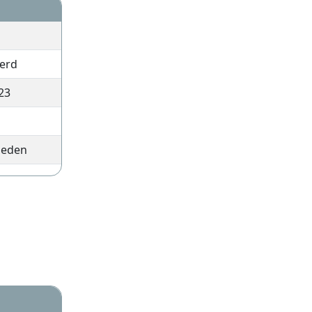
erd
23
leden