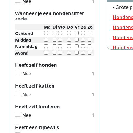
Nee
1
- Grote p
Wanneer je een hondensitter
Hondens
zoekt
Ma
Di
Wo
Do
Vr
Za
Zo
Hondensi
Ochtend
Hondensi
Middag
Namiddag
Hondens
Avond
Hondensi
Heeft zelf honden
Hondensi
Nee
1
Hondensi
Heeft zelf katten
Hondensi
Nee
1
Hondensi
Heeft zelf kinderen
Hondensi
Nee
1
Hondensi
Heeft een rijbewijs
Hondensi