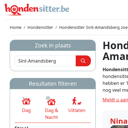
Home
Hondensitter
Hondensitter Sint-Amandsberg zo
Hond
Zoek in plaats
Ama
Hondensitt
hondensitte
Resultaten filteren
hebben er 
nog veel m
Meldt u aan
Dag
Dag &
Uitlaten
Nacht
Nina