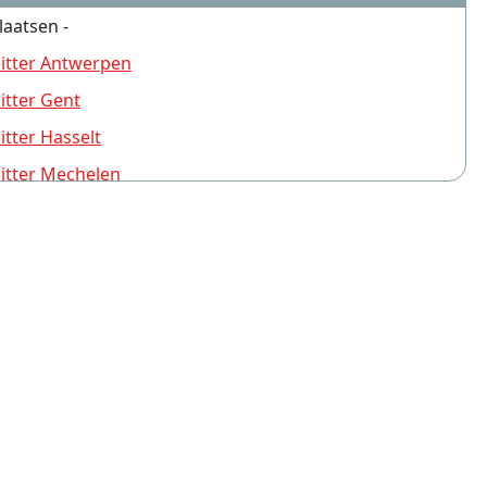
laatsen -
itter Antwerpen
tter Gent
tter Hasselt
itter Mechelen
tter Brugge
tter Turnhout
tter Leuven
tter Sint-Niklaas
tter Aalst
tter Deurne (Antwerpen)
tter Schoten
tter Brasschaat