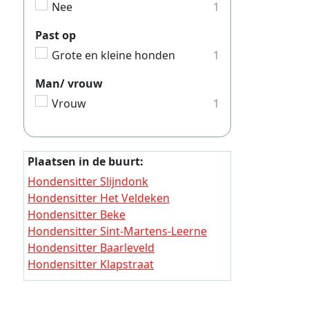
Nee
1
Hondensi
Past op
Hondensi
Grote en kleine honden
1
Hondensi
Hondensi
Man/ vrouw
Vrouw
1
Hondensi
Hondens
Hondensi
Plaatsen in de buurt:
Hondensi
Hondensitter Slijndonk
Hondensitter Het Veldeken
Hondensi
Hondensitter Beke
Hondensi
Hondensitter Sint-Martens-Leerne
Hondens
Hondensitter Baarleveld
Hondensitter Klapstraat
Hondensi
Hondensitter Lo (Oost-Vlaanderen)
Hondens
Hondensitter Lovendegem