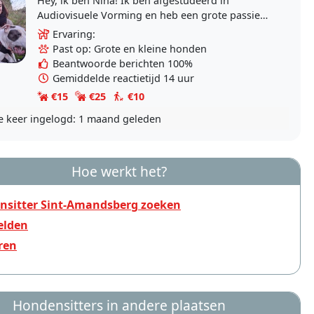
Hey, ik ben Nina! Ik ben afgestudeerd in
Audiovisuele Vorming en heb een grote passie
voor fotografie, videografie en montage. In mijn
Ervaring:
vrije tijd..
Past op: Grote en kleine honden
Beantwoorde berichten 100%
Gemiddelde reactietijd 14 uur
€15
€25
€10
e keer ingelogd:
1 maand geleden
Hoe werkt het?
nsitter Sint-Amandsberg zoeken
lden
ren
Hondensitters in andere plaatsen