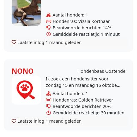
Aantal honden: 1
Hondenras: Vizsla Korthaar
Beantwoorde berichten 14%
Gemiddelde reactietijd 1 minuut
Laatste inlog
1 maand geleden
NONO
Hondenbaas Oostende
Ik zoek een hondensitter voor
zondag 15 en maandag 16 oktober
om met Nono een wandeling te
Aantal honden: 1
maken in de voormiddag en de
Hondenras: Golden Retriever
namiddag en hem eten te..
Beantwoorde berichten 20%
Gemiddelde reactietijd 30 minuten
Laatste inlog
1 maand geleden