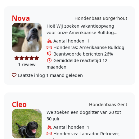
Nova
Hondenbaas Borgerhout
Hoi! Wij zoeken vakantieopvang
voor onze Amerikaanse Bulldog
Nova . in de zomer van 16 tot 28 juli
Aantal honden: 1
2026 Nova is een energieke hond ,
Hondenras: Amerikaanse Bulldog
maar luistert..
Beantwoorde berichten 26%
Gemiddelde reactietijd 12
1 review
maanden
Laatste inlog
1 maand geleden
Cleo
Hondenbaas Gent
We zoeken een dogsitter van 20 tot
30 juli
Aantal honden: 1
Hondenras: Labrador Retriever,