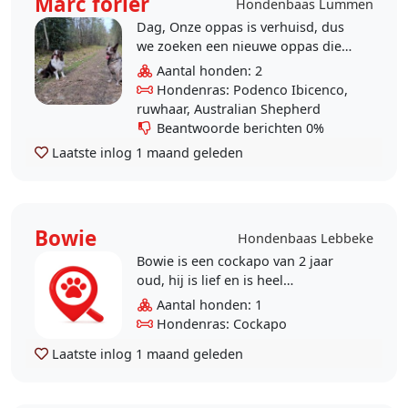
Marc forier
Hondenbaas Lummen
Dag, Onze oppas is verhuisd, dus
we zoeken een nieuwe oppas die
regelmatig onze woefies met hart
Aantal honden: 2
en ziel wil verzorgen wanneer wij er
Hondenras: Podenco Ibicenco,
niet..
ruwhaar, Australian Shepherd
Beantwoorde berichten 0%
Laatste inlog
1 maand geleden
Bowie
Hondenbaas Lebbeke
Bowie is een cockapo van 2 jaar
oud, hij is lief en is heel
aanhankelijk. Ik zoek een opvang
Aantal honden: 1
voor nu zaterdagvoormiddag (4/07)
Hondenras: Cockapo
en zondag (5/07) Regio..
Laatste inlog
1 maand geleden