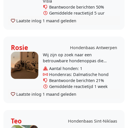
Visla
Beantwoorde berichten 50%
Gemiddelde reactietijd 5 uur
Laatste inlog
1 maand geleden
Rosie
Hondenbaas Antwerpen
Wij zijn op zoek naar een
betrouwbare hondenoppas die
tijdelijk bij ons kan komen inwonen
Aantal honden: 1
om voor onze Dalmatier Rosie te
Hondenras: Dalmatische hond
zorgen. Rosie is een zeer..
Beantwoorde berichten 21%
Gemiddelde reactietijd 1 week
Laatste inlog
1 maand geleden
Teo
Hondenbaas Sint-Niklaas