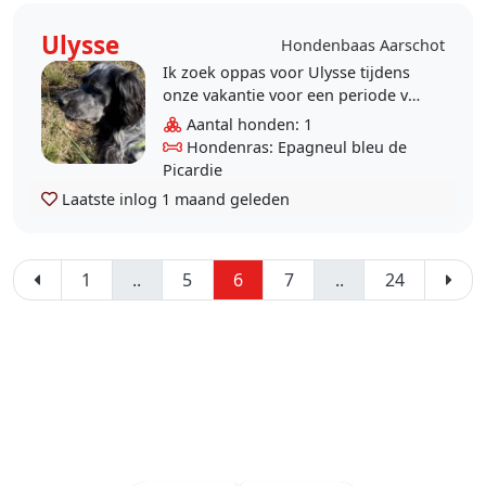
Ulysse
Hondenbaas Aarschot
Ik zoek oppas voor Ulysse tijdens
onze vakantie voor een periode van
8 of 9 nachten. Ulysse is 5 jaar en
Aantal honden: 1
heeft een rustig en stabiel karakter.
Hondenras: Epagneul bleu de
Hij..
Picardie
Laatste inlog
1 maand geleden
1
..
5
6
7
..
24