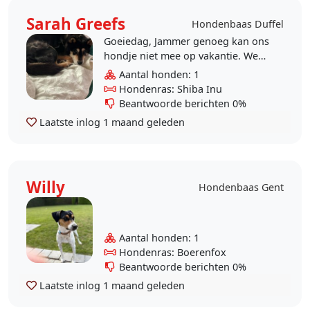
Sarah Greefs
Hondenbaas Duffel
Goeiedag, Jammer genoeg kan ons
hondje niet mee op vakantie. We
zoeken een lief opvangbaasje
Aantal honden: 1
tussen 18/07 en 02/08. Daichi is 11
Hondenras: Shiba Inu
jaar, een super..
Beantwoorde berichten 0%
Laatste inlog
1 maand geleden
Willy
Hondenbaas Gent
Aantal honden: 1
Hondenras: Boerenfox
Beantwoorde berichten 0%
Laatste inlog
1 maand geleden