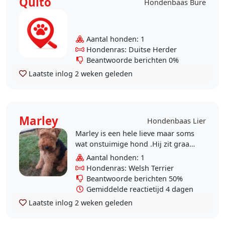
Quito
Hondenbaas Bure
Aantal honden: 1
Hondenras: Duitse Herder
Beantwoorde berichten 0%
Laatste inlog
2 weken geleden
Marley
Hondenbaas Lier
Marley is een hele lieve maar soms
wat onstuimige hond .Hij zit graag
op de schoot en kan elke
Aantal honden: 1
wandeling aan.
Hondenras: Welsh Terrier
Beantwoorde berichten 50%
Gemiddelde reactietijd 4 dagen
Laatste inlog
2 weken geleden