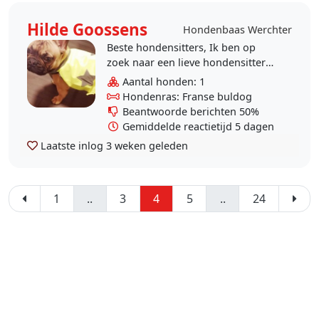
Hilde Goossens
Hondenbaas Werchter
Beste hondensitters, Ik ben op
zoek naar een lieve hondensitter
die af en toe een 2 of 3 daagjes
Aantal honden: 1
voor mijn frans buldogje wil
Hondenras: Franse buldog
zorgen. Het is een..
Beantwoorde berichten 50%
Gemiddelde reactietijd 5 dagen
Laatste inlog
3 weken geleden
1
..
3
4
5
..
24