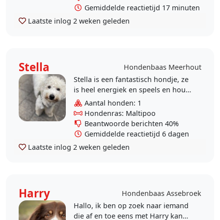
Gemiddelde reactietijd 17 minuten
Laatste inlog
2 weken geleden
Stella
Hondenbaas Meerhout
Stella is een fantastisch hondje, ze
is heel energiek en speels en houdt
van alle mensen en honden dat ze
Aantal honden: 1
tegen komt. Alleen, ze kan echt niet
Hondenras: Maltipoo
goed..
Beantwoorde berichten 40%
Gemiddelde reactietijd 6 dagen
Laatste inlog
2 weken geleden
Harry
Hondenbaas Assebroek
Hallo, ik ben op zoek naar iemand
die af en toe eens met Harry kan