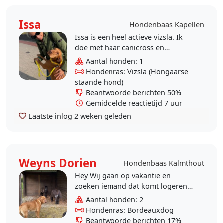
Issa
Hondenbaas Kapellen
Issa is een heel actieve vizsla. Ik
doe met haar canicross en
canistep, detectie en mantrailing.
Aantal honden: 1
Ze is afwachtend met nieuwe
Hondenras: Vizsla (Hongaarse
mensen en honden maar..
staande hond)
Beantwoorde berichten 50%
Gemiddelde reactietijd 7 uur
Laatste inlog
2 weken geleden
Weyns Dorien
Hondenbaas Kalmthout
Hey Wij gaan op vakantie en
zoeken iemand dat komt logeren
bij de hondjes? Van 2 juli tot en met
Aantal honden: 2
12 juli Ik weet niet wat voor u
Hondenras: Bordeauxdog
eventueel..
Beantwoorde berichten 17%