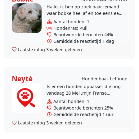
Hallo, ik ben op zoek naar iemand
waar bobke heel af en toe eens een
dagje terecht kan. Soms ook
Aantal honden: 1
wanneer ik er enkele daagjes
Hondenras: Puli
tussenuit ben. Bobke..
Beantwoorde berichten 44%
Gemiddelde reactietijd 1 dag
Laatste inlog
3 weken geleden
Neyté
Hondenbaas Leffinge
Is er een honden oppasser die nog
vandaag 28 Mei ,mijn Franse
Buldog pup van 4 maand kan
Aantal honden: 1
opvangen voor een 5 a 6 tal uren?
Beantwoorde berichten 25%
Het mag zowel te Leffinge..
Gemiddelde reactietijd 1 uur
Laatste inlog
3 weken geleden