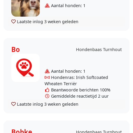
wandelen wanneer ik eens niet
Aantal honden: 1
thuis ben. Daarnaast zoek ik
concreet voor opvang..
Laatste inlog
3 weken geleden
Bo
Hondenbaas Turnhout
Aantal honden: 1
Hondenras: Irish Softcoated
Wheaten Terriër
Beantwoorde berichten 100%
Gemiddelde reactietijd 2 uur
Laatste inlog
3 weken geleden
Bobke
Hondenbaas Turnhout