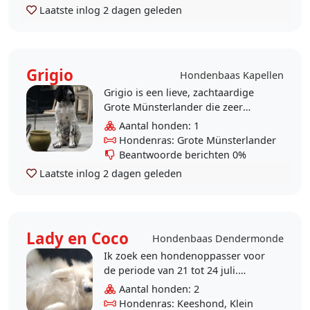
Laatste inlog
2 dagen geleden
Grigio
Hondenbaas Kapellen
Grigio is een lieve, zachtaardige
Grote Münsterlander die zeer
speels is en goed met andere
Aantal honden: 1
honden (groot & klein) omgaat. Ik
Hondenras: Grote Münsterlander
zoek dringend een..
Beantwoorde berichten 0%
Laatste inlog
2 dagen geleden
Lady en Coco
Hondenbaas Dendermonde
Ik zoek een hondenoppasser voor
de periode van 21 tot 24 juli.
Beiden zijn ze zeer lief, enkel naar
Aantal honden: 2
andere vreemde honden kunnen ze
Hondenras: Keeshond, Klein