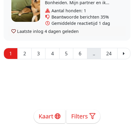
Bonheiden. Mijn partner en ik
zoeken iemand om - afhankelijk
Aantal honden: 1
van werkdrukte of
Beantwoorde berichten 35%
weekendplannen - Prim mee uit te
Gemiddelde reactietijd 1 dag
nemen..
Laatste inlog
4 dagen geleden
1
2
3
4
5
6
..
24
Kaart
Filters