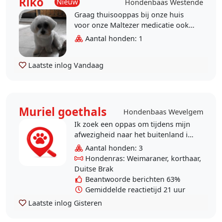
Riko
Nieuw
Hondenbaas Westende
Graag thuisooppas bij onze huis
voor onze Maltezer medicatie ook
indienen nodig kammen elke dag
Aantal honden: 1
oogtjes proper maken liever
iemand met ervaring .
Laatste inlog
Vandaag
Muriel goethals
Hondenbaas Wevelgem
Ik zoek een oppas om tijdens mijn
afwezigheid naar het buitenland in
te wonen. We wonen op een groot
Aantal honden: 3
domein waar honden vrij
Hondenras: Weimaraner, korthaar,
rondlopen en ook binnen..
Duitse Brak
Beantwoorde berichten 63%
Gemiddelde reactietijd 21 uur
Laatste inlog
Gisteren