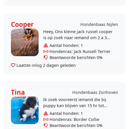
Cooper
Hondenbaas Nijlen
Heey, Ons kleine jack russel cooper
is op zoek naar iemand om 2 a 3
dagen in de week te gaan spelen.
Aantal honden: 1
Het is een enorme lieve, speelse
Hondenras: Jack Russell Terrier
hond maar wel..
Beantwoorde berichten 0%
Laatste inlog
2 dagen geleden
Tina
Hondenbaas Zonhoven
Ik zoek vooreerst iemand die bij
puppy kan blijven van 15 hr tot
ongeveer 22:30 hr op 28 en 29
Aantal honden: 1
augustus
Hondenras: Border Collie
Beantwoorde berichten 0%