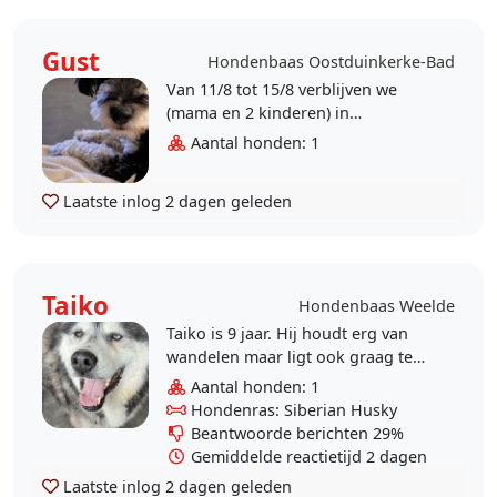
Gust
Hondenbaas Oostduinkerke-Bad
Van 11/8 tot 15/8 verblijven we
(mama en 2 kinderen) in
Oostduinkerke-bad. Op 14/8 willen
Aantal honden: 1
we graag een daguitstap maken.
Gust kan dan niet mee. We..
Laatste inlog
2 dagen geleden
Taiko
Hondenbaas Weelde
Taiko is 9 jaar. Hij houdt erg van
wandelen maar ligt ook graag te
slapen. Hoewel Taiko soms koppig
Aantal honden: 1
is schopt hij geen herrie en maakt
Hondenras: Siberian Husky
niks stuk. We..
Beantwoorde berichten 29%
Gemiddelde reactietijd 2 dagen
Laatste inlog
2 dagen geleden