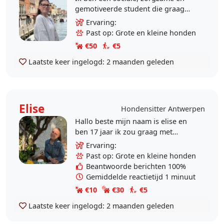
gemotiveerde student die graag
met mensen bezig is en anderen
Ervaring:
helpt. Ik werk verantwoordelijk,
Past op: Grote en kleine honden
leer snel en..
€50
€5
Laatste keer ingelogd:
2 maanden geleden
Elise
Hondensitter Antwerpen
Hallo beste mijn naam is elise en
ben 17 jaar ik zou graag met
iemands hond in antwerpen is
Ervaring:
willen gaan wandelen of dog sitten
Past op: Grote en kleine honden
mijn hart voor dieren..
Beantwoorde berichten 100%
Gemiddelde reactietijd 1 minuut
€10
€30
€5
Laatste keer ingelogd:
2 maanden geleden