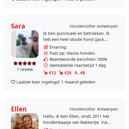
Sara
Hondensitter Antwerpen
Ik ben punctueel en betrokken. Ik
heb een heel stoute hond (Jack
Russel) van 12 jaar en nu logeert ze
Ervaring:
niet bij mij, ik heb veel vrije tijd en
Past op: Kleine honden
ben..
Beantwoorde berichten 100%
Gemiddelde reactietijd 1 dag
1 review
€12
€25
€8
Laatste keer ingelogd:
1 maand geleden
Ellen
Hondensitter Antwerpen
Hallo, ik ben Ellen, sinds 2011 het
hondenbaasje van Rakkertje. Via
Hondensitter heb ik een tijdje op