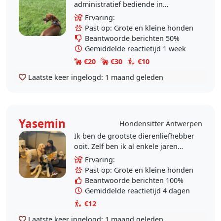
administratief bediende in
Antwerpen. Al van jongs af aan ben
Ervaring:
ik omringd door honden en ben ik
Past op: Grote en kleine honden
er altijd graag mee bezig..
Beantwoorde berichten 50%
Gemiddelde reactietijd 1 week
€20
€30
€10
Laatste keer ingelogd:
1 maand geleden
Yasemin
Hondensitter Antwerpen
Ik ben de grootste dierenliefhebber
ooit. Zelf ben ik al enkele jaren
vrijwilligster bij de Hondenboot
Ervaring:
vzw waar me therapie honden
Past op: Grote en kleine honden
trainen. Ik heb..
Beantwoorde berichten 100%
Gemiddelde reactietijd 4 dagen
€12
Laatste keer ingelogd:
1 maand geleden