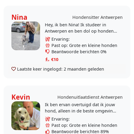
Nina
Hondensitter Antwerpen
Hey, ik ben Nina! Ik studeer in
Antwerpen en ben dol op honden!
🐶❤️ Altijd honden gehad, en nu
Ervaring:
heb ik een American Staffy pup.
Past op: Grote en kleine honden
Dus ik heb..
Beantwoorde berichten 0%
€10
Laatste keer ingelogd:
2 maanden geleden
Kevin
Hondenuitlaatdienst Antwerpen
Ik ben ervan overtuigd dat ik jouw
hond, alleen in de beste omgeving
rustig en blij kwispelend de dag
Ervaring:
laat doorkomen. Ik ben Kevin,
Past op: Grote en kleine honden
sinds mijn 4j...
Beantwoorde berichten 89%