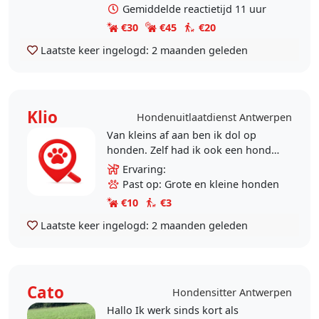
Gemiddelde reactietijd 11 uur
€30
€45
€20
Laatste keer ingelogd:
2 maanden geleden
Klio
Hondenuitlaatdienst Antwerpen
Van kleins af aan ben ik dol op
honden. Zelf had ik ook een hond
(presa canario) en weet ik hoe
Ervaring:
belangrijk beweging en aandacht
Past op: Grote en kleine honden
voor een hond zijn...
€10
€3
Laatste keer ingelogd:
2 maanden geleden
Cato
Hondensitter Antwerpen
Hallo Ik werk sinds kort als