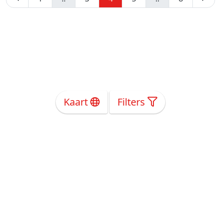
Kaart
Filters
Over Ons
Privacy
Voorwaarden
Tarieven
Help
Volg ons!