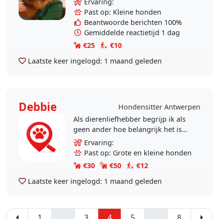
Ervaring:
Tekkeltje gepast, een Jack Russel
Past op: Kleine honden
en..
Beantwoorde berichten 100%
Gemiddelde reactietijd 1 dag
€25
€10
Laatste keer ingelogd:
1 maand geleden
Debbie
Hondensitter Antwerpen
Als dierenliefhebber begrijp ik als
geen ander hoe belangrijk het is
om uw huisdier met een gerust
Ervaring:
hart achter te laten. Ik bied mijn
Past op: Grote en kleine honden
zorg dan ook..
€30
€50
€12
Laatste keer ingelogd:
1 maand geleden
1
..
3
4
5
..
8