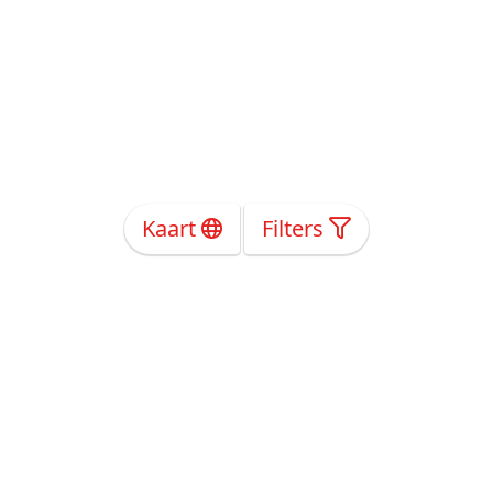
Kaart
Filters
Over Ons
Privacy
Voorwaarden
Tarieven
Help
Volg ons!