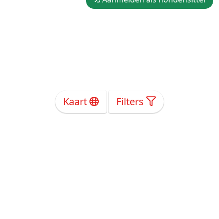
Kaart
Filters
Over Ons
Privacy
Voorwaarden
Tarieven
Help
Volg ons!