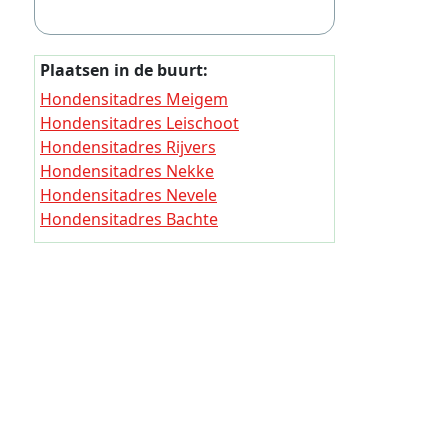
Thuisjob
Thuisjob
Plaatsen in de buurt:
Thuisjob
Hondensitadres Meigem
Thuisjo
Hondensitadres Leischoot
Hondensitadres Rijvers
Thuisjob
Hondensitadres Nekke
Thuisjob
Hondensitadres Nevele
Thuisjob
Hondensitadres Bachte
Hondensitadres Zande (Oost-
Thuisjob
Vlaanderen)
Thuisjob
Hondensitadres Overbroek (Oost-
Vlaanderen)
Thuisjob
Hondensitadres Peperhol
Thuisjob
Hondensitadres Osse
Thuisjob
Thuisjob