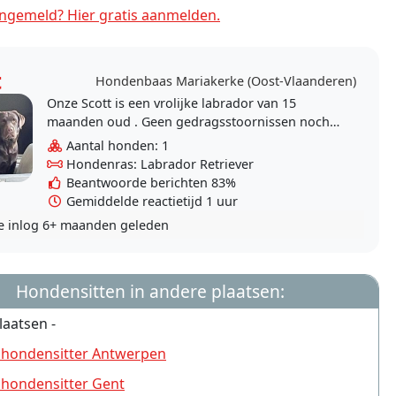
ngemeld? Hier gratis aanmelden.
t
Hondenbaas Mariakerke (Oost-Vlaanderen)
Onze Scott is een vrolijke labrador van 15
maanden oud . Geen gedragsstoornissen noch
agressie . Geen verlatingsangst . Gewoon een
Aantal honden: 1
jonge dynamische..
Hondenras: Labrador Retriever
Beantwoorde berichten 83%
Gemiddelde reactietijd 1 uur
e inlog
6+ maanden geleden
Hondensitten in andere plaatsen:
laatsen -
 hondensitter Antwerpen
 hondensitter Gent