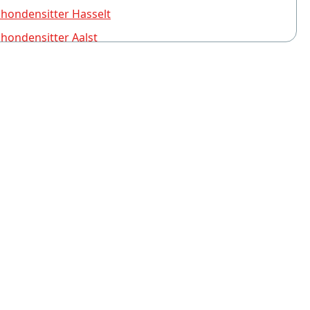
 hondensitter Hasselt
 hondensitter Aalst
 hondensitter Turnhout
 hondensitter Kapellen
 hondensitter Tienen
 hondensitter Kortrijk
 hondensitter Genk
 hondensitter Mol
 hondensitter Bonheiden
 hondensitter Heverlee
 hondensitter Asse
 hondensitter Kortessem
 hondensitter Oostduinkerke-Bad