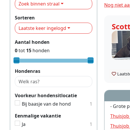
Zoek binnen straal
Nog niet aa
Sorteren
Scot
Laatste keer ingelogd
Aantal honden
0
tot
15
honden
Hondenras
Laatst
Voorkeur hondensitlocatie
Bij baasje van de hond
1
- Grote p
Eenmalige vakantie
Thuisjob
Ja
1
Thuisjob