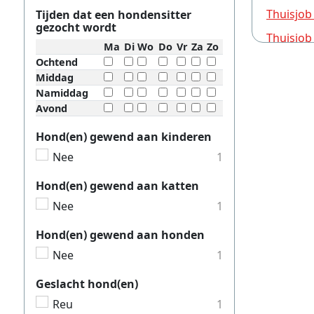
Thuisjob
Tijden dat een hondensitter
gezocht wordt
Thuisjob
Ma
Di
Wo
Do
Vr
Za
Zo
Thuisjob
Ochtend
Middag
Thuisjob
Namiddag
Avond
Thuisjob
Thuisjob
Hond(en) gewend aan kinderen
Nee
1
Thuisjob
Thuisjob
Hond(en) gewend aan katten
Thuisjob
Nee
1
Thuisjob
Hond(en) gewend aan honden
Thuisjob
Nee
1
Thuisjob
Geslacht hond(en)
Thuisjob
Reu
1