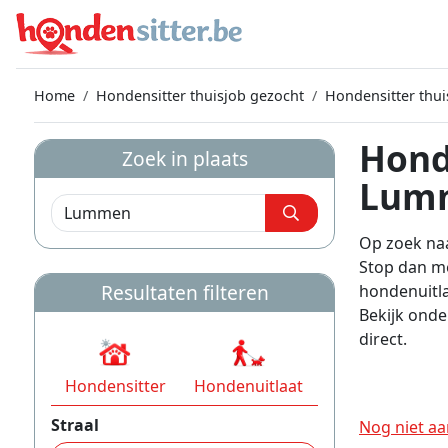
Home
Hondensitter thuisjob gezocht
Hondensitter thu
Hond
Zoek in plaats
Lum
Op zoek naa
Stop dan me
Resultaten filteren
hondenuitl
Bekijk onde
direct.
Hondensitter
Hondenuitlaat
Straal
Nog niet aa