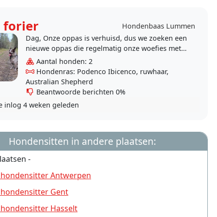
 forier
Hondenbaas Lummen
Dag, Onze oppas is verhuisd, dus we zoeken een
nieuwe oppas die regelmatig onze woefies met
hart en ziel wil verzorgen wanneer wij er niet..
Aantal honden: 2
Hondenras: Podenco Ibicenco, ruwhaar,
Australian Shepherd
Beantwoorde berichten 0%
e inlog
4 weken geleden
Hondensitten in andere plaatsen:
laatsen -
 hondensitter Antwerpen
 hondensitter Gent
 hondensitter Hasselt