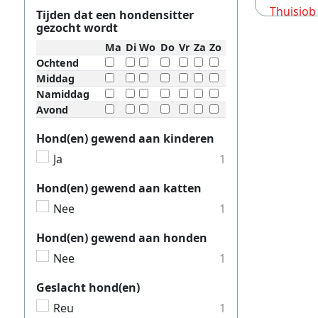
Thuisjob
Tijden dat een hondensitter
gezocht wordt
Thuisjob
Ma
Di
Wo
Do
Vr
Za
Zo
Thuisjob
Ochtend
Middag
Thuisjob
Namiddag
Thuisjob
Avond
Thuisjob
Hond(en) gewend aan kinderen
Thuisjob
Ja
1
Thuisjo
Hond(en) gewend aan katten
Thuisjob
Nee
1
Thuisjob
Hond(en) gewend aan honden
Thuisjob
Nee
1
Thuisjob
Geslacht hond(en)
Thuisjob
Reu
1