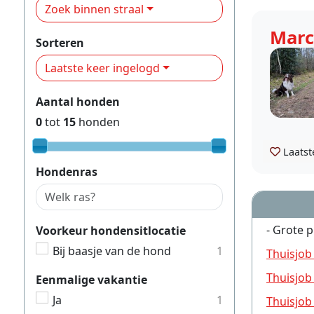
Zoek binnen straal
Marc
Sorteren
Laatste keer ingelogd
Aantal honden
0
tot
15
honden
Laatst
Hondenras
- Grote p
Voorkeur hondensitlocatie
Bij baasje van de hond
1
Thuisjob
Thuisjob
Eenmalige vakantie
Ja
1
Thuisjob