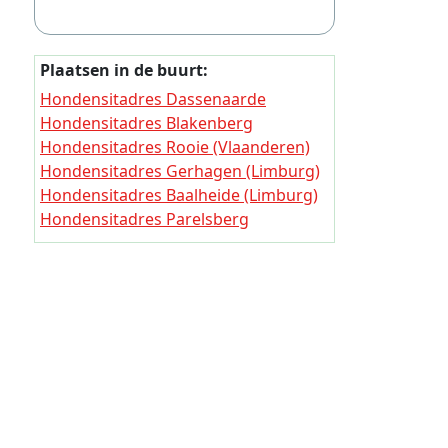
Thuisjob
Thuisjob
Plaatsen in de buurt:
Thuisjob
Hondensitadres Dassenaarde
Thuisjob
Hondensitadres Blakenberg
Thuisjob
Hondensitadres Rooie (Vlaanderen)
Hondensitadres Gerhagen (Limburg)
Thuisjob
Hondensitadres Baalheide (Limburg)
Thuisjob
Hondensitadres Parelsberg
Hondensitadres Mollen
Thuisjob
Hondensitadres Lazarijeberg
Thuisjob
Hondensitadres Houteren Berg
Hondensitadres Het Vinne
Thuisjob
Thuisjob
Thuisjob
Thuisjob