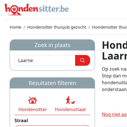
Home
Hondensitter thuisjob gezocht
Hondensitter thui
Hond
Zoek in plaats
Laar
Op zoek naa
Stop dan me
Resultaten filteren
hondenuitla
onderstaand
Hondensitter
Hondenuitlaat
Nog niet aa
Straal