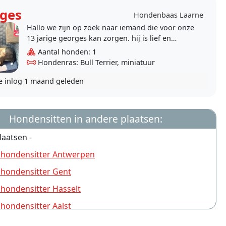
ges
Hondenbaas Laarne
Hallo we zijn op zoek naar iemand die voor onze
13 jarige georges kan zorgen. hij is lief en
aanhankelijk ( ook al doet zijn uiterlijk anders..
Aantal honden: 1
Hondenras: Bull Terrier, miniatuur
e inlog
1 maand geleden
Hondensitten in andere plaatsen:
laatsen -
 hondensitter Antwerpen
 hondensitter Gent
 hondensitter Hasselt
 hondensitter Aalst
 hondensitter Turnhout