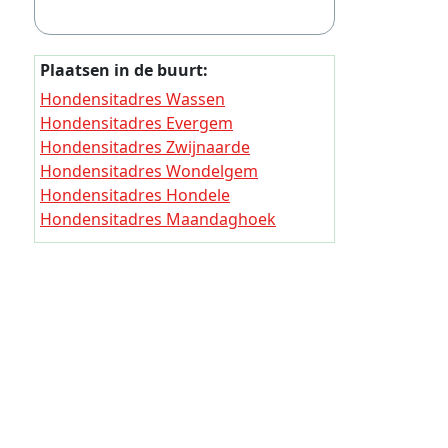
Thuisjo
Thuisjob
Plaatsen in de buurt:
Thuisjob
Hondensitadres Wassen
Hondensitadres Evergem
Thuisjob
Hondensitadres Zwijnaarde
Thuisjob
Hondensitadres Wondelgem
Thuisjob
Hondensitadres Hondele
Hondensitadres Maandaghoek
Thuisjob
Hondensitadres Westergem
Thuisjob
Hondensitadres Schelderode
Hondensitadres Waalbrug
Thuisjob
Hondensitadres Venhoute
Thuisjob
Thuisjob
Thuisjob
Thuisjob