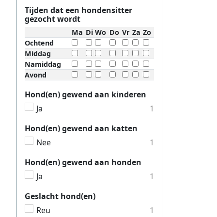
Tijden dat een hondensitter
Thuisjob
gezocht wordt
Thuisjob
Ma
Di
Wo
Do
Vr
Za
Zo
Ochtend
Thuisjob
Middag
Thuisjob
Namiddag
Avond
Thuisjob
Hond(en) gewend aan kinderen
Thuisjob
Ja
1
Thuisjob
Hond(en) gewend aan katten
Thuisjob
Nee
1
Thuisjob
Thuisjob
Hond(en) gewend aan honden
Ja
1
Thuisjob
Thuisjob
Geslacht hond(en)
Reu
1
Thuisjob