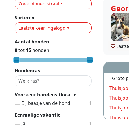
Zoek binnen straal
Geor
Sorteren
Laatste keer ingelogd
Aantal honden
Laatst
0
tot
15
honden
Hondenras
- Grote p
Thuisjob
Voorkeur hondensitlocatie
Thuisjob
Bij baasje van de hond
1
Thuisjob
Eenmalige vakantie
Thuisjob
Ja
1
Thuisjob