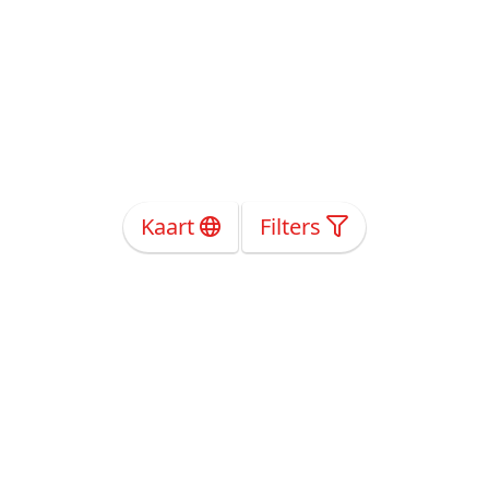
Kaart
Filters
Over Ons
Privacy
Voorwaarden
Tarieven
Help
Volg ons!