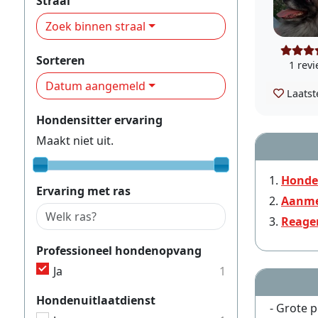
Straal
Zoek binnen straal
Sorteren
1 rev
Datum aangemeld
Laatst
Hondensitter ervaring
Maakt niet uit.
Honden
Ervaring met ras
Aanme
Reage
Professioneel hondenopvang
Ja
1
Hondenuitlaatdienst
- Grote p