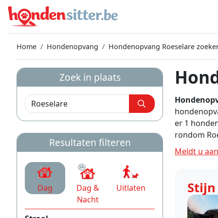
Home
Hondenopvang
Hondenopvang Roeselare zoeke
Hond
Zoek in plaats
Hondenopv
hondenopvan
er 1 honde
rondom Roe
Resultaten filteren
Meldt u aa
Stijn
Dag
Dag &
Uitlaten
Nacht