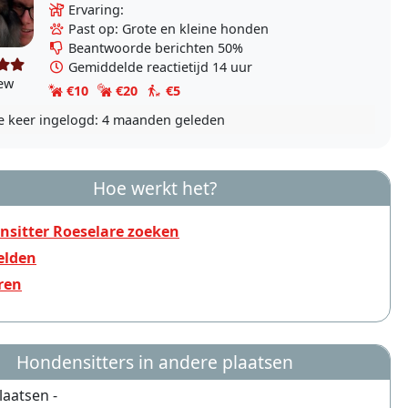
mijn planning zeer onregelmatig, waardoor ik
Ervaring:
geen..
Past op: Grote en kleine honden
Beantwoorde berichten 50%
Gemiddelde reactietijd 14 uur
iew
€10
€20
€5
e keer ingelogd:
4 maanden geleden
Hoe werkt het?
sitter Roeselare zoeken
lden
ren
Hondensitters in andere plaatsen
laatsen -