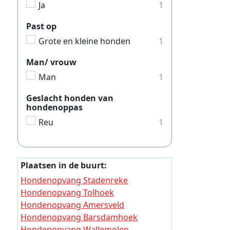
Ja
1
Hondeno
Hondenop
Past op
Grote en kleine honden
1
Hondeno
Hondeno
Man/ vrouw
Man
1
Hondeno
Hondeno
Geslacht honden van
hondenoppas
Hondeno
Reu
1
Hondeno
Hondeno
Hondeno
Plaatsen in de buurt:
Hondenopvang Stadenreke
Hondeno
Hondenopvang Tolhoek
Hondeno
Hondenopvang Amersveld
Hondeno
Hondenopvang Barsdamhoek
Hondenopvang Wallemolen