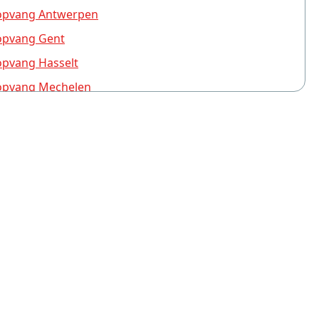
pvang Antwerpen
pvang Gent
pvang Hasselt
pvang Mechelen
pvang Brugge
pvang Turnhout
pvang Leuven
pvang Aalst
pvang Deurne (Antwerpen)
vang Sint-Niklaas
pvang Brasschaat
pvang Schoten
pvang Kapellen