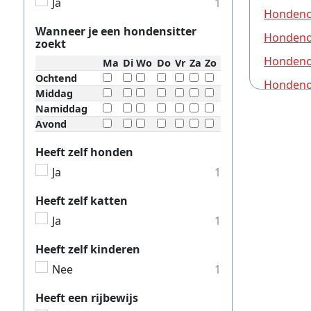
Ja
1
Hondeno
Wanneer je een hondensitter
Hondeno
zoekt
Hondeno
Ma
Di
Wo
Do
Vr
Za
Zo
Ochtend
Hondeno
Middag
Hondeno
Namiddag
Avond
Hondeno
Heeft zelf honden
Hondeno
Ja
1
Hondeno
Heeft zelf katten
Hondeno
Ja
1
Hondenop
Heeft zelf kinderen
Hondeno
Nee
1
Hondeno
Hondeno
Heeft een rijbewijs