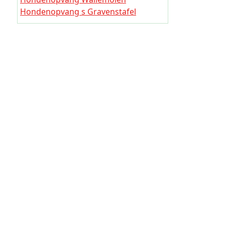
Hondeno
Hondenopvang s Gravenstafel
Hondeno
Hondenopvang Spriet
Hondenopvang Zonnebeke
Hondeno
Hondenopvang Stampkot
Hondeno
Hondenopvang Stadenberg
Hondeno
Hondeno
Hondeno
Hondeno
Hondeno
Hondeno
Hondeno
Hondeno
Hondeno