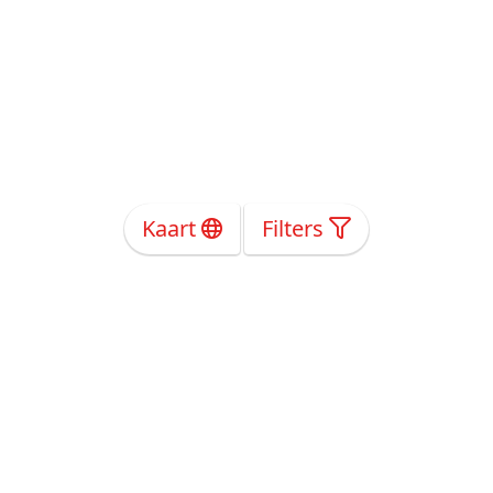
Kaart
Filters
Over Ons
Privacy
Voorwaarden
Tarieven
Help
Volg ons!