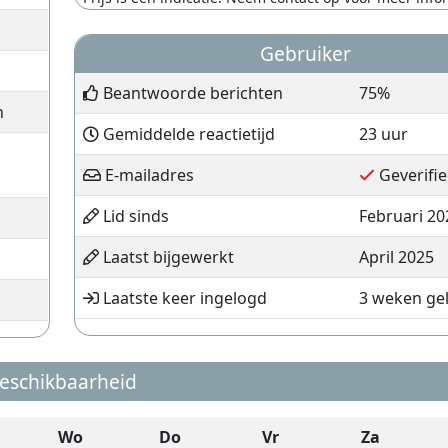
Gebruiker
Beantwoorde berichten
75%
n
Gemiddelde reactietijd
23 uur
E-mailadres
Geverifie
Lid sinds
Februari 20
Laatst bijgewerkt
April 2025
Laatste keer ingelogd
3 weken ge
eschikbaarheid
Wo
Do
Vr
Za