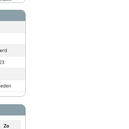
erd
23
leden
Zo