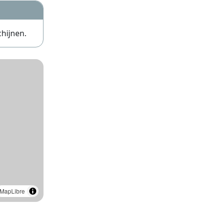
chijnen.
MapLibre