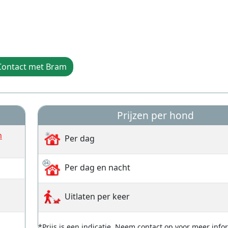
Contact met Bram
Prijzen per hond
n
Per dag
Per dag en nacht
Uitlaten per keer
*Prijs is een indicatie. Neem contact op voor meer info