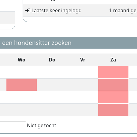
Laatste keer ingelogd
1 maand ge
 een hondensitter zoeken
Wo
Do
Vr
Za
Niet gezocht