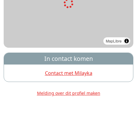
MapLibre
In contact komen
Contact met Milayka
Melding over dit profiel maken