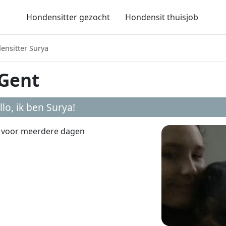
Hondensitter gezocht
Hondensit thuisjob
ensitter Surya
 Gent
llo, ik ben
Surya
!
k voor meerdere dagen