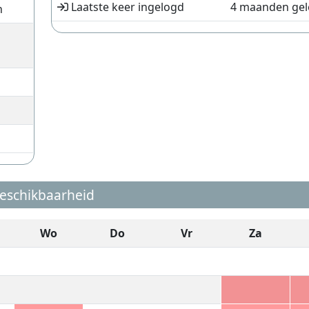
Laatste keer ingelogd
4 maanden ge
n
eschikbaarheid
Wo
Do
Vr
Za