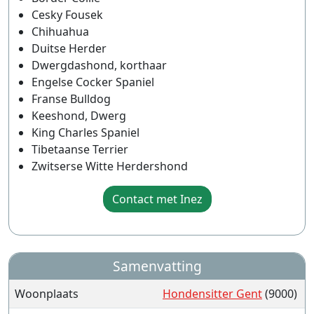
Cesky Fousek
Chihuahua
Duitse Herder
Dwergdashond, korthaar
Engelse Cocker Spaniel
Franse Bulldog
Keeshond, Dwerg
King Charles Spaniel
Tibetaanse Terrier
Zwitserse Witte Herdershond
Contact met Inez
Samenvatting
Woonplaats
Hondensitter Gent
(9000)