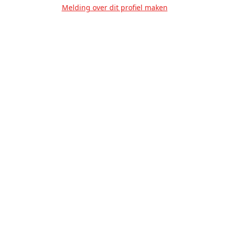
Melding over dit profiel maken
Over Ons
Privacy
Voorwaarden
Tarieven
Help
Volg ons!