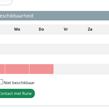
eschikbaarheid
Wo
Do
Vr
Za
Niet beschikbaar
Contact met Rune