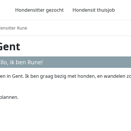
Hondensitter gezocht
Hondensit thuisjob
ensitter Rune
Gent
llo, ik ben
Rune
!
ken in Gent. Ik ben graag bezig met honden, en wandelen z
 plannen.