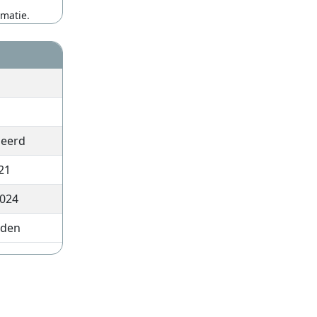
rmatie.
ieerd
21
024
eden