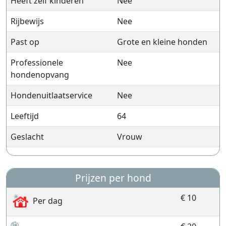
Heeft zelf kinderen
Nee
Rijbewijs
Nee
Past op
Grote en kleine honden
Professionele
Nee
hondenopvang
Hondenuitlaatservice
Nee
Leeftijd
64
Geslacht
Vrouw
Prijzen per hond
€ 10
Per dag