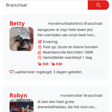
Betty
Hondenuitlaatdienst Brasschaat
Aangezien ik mijn hele leven (tot
het overlijden van onze lieve hond
vorig jaar) heb samen gewoond
Ervaring:
met honden, weet ik hoe moeilijk
Past op: Grote en kleine honden
het kan zijn..
Beantwoorde berichten 100%
Gemiddelde reactietijd 1 dag
€20
€30
Laatste keer ingelogd:
3 dagen geleden
Robyn
Hondensitter Brasschaat
Ik ben een heel grote
dierenliefhebber, die het mist om