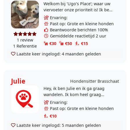
Welkom bij ‘Ugo’s Place’; waar uw
viervoeter onze prioriteit is! Ik ben
zelf al sinds 1995 hondenbaasje en
Ervaring:
ook in mijn kindertijd ben ik..
Past op: Grote en kleine honden
Beantwoorde berichten 100%
Gemiddelde reactietijd 2 uur
1 review
€30
€50
€15
1 Referentie
Laatste keer ingelogd:
4 maanden geleden
Julie
Hondensitter Brasschaat
Hey, ik ben Julie en ik ga graag
wandelen. Ik kom heel graag
buiten en ik wandel het liefste met
Ervaring:
extra gezelschap. Ik heb zelf ook
Past op: Grote en kleine honden
een hondje waar ik..
€10
Laatste keer ingelogd:
5 maanden geleden