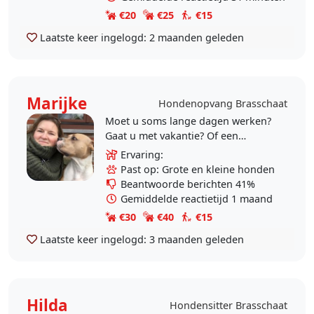
€20
€25
€15
Laatste keer ingelogd:
2 maanden geleden
Marijke
Hondenopvang Brasschaat
Moet u soms lange dagen werken?
Gaat u met vakantie? Of een
weekendje weg? Bent u (tijdelijk)
Ervaring:
ziek of slecht te been? Geen tijd
Past op: Grote en kleine honden
voor de..
Beantwoorde berichten 41%
Gemiddelde reactietijd 1 maand
€30
€40
€15
Laatste keer ingelogd:
3 maanden geleden
Hilda
Hondensitter Brasschaat