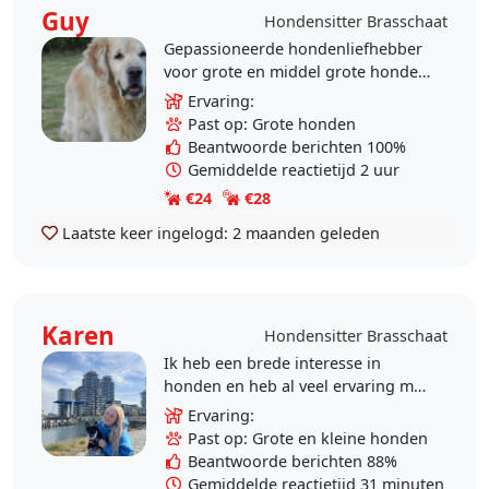
Guy
Hondensitter Brasschaat
Gepassioneerde hondenliefhebber
voor grote en middel grote honden
met grote afgesloten tuin. Altijd
Ervaring:
grote honden gehad, berner
Past op: Grote honden
sennen, golden..
Beantwoorde berichten 100%
Gemiddelde reactietijd 2 uur
€24
€28
Laatste keer ingelogd:
2 maanden geleden
Karen
Hondensitter Brasschaat
Ik heb een brede interesse in
honden en heb al veel ervaring met
verschillende rassen. Ik heb ook
Ervaring:
ervaring met honden die
Past op: Grote en kleine honden
gedragsproblemen..
Beantwoorde berichten 88%
Gemiddelde reactietijd 31 minuten