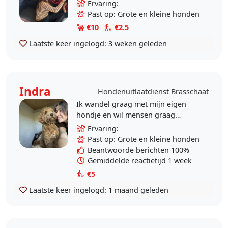
met honden bezig te zijn. Ik wil
Ervaring:
baasjes helpen die door
Past op: Grote en kleine honden
omstandigheden niet volledig
€10
€2.5
kunnen..
Laatste keer ingelogd:
3 weken geleden
Indra
Hondenuitlaatdienst Brasschaat
Ik wandel graag met mijn eigen
hondje en wil mensen graag
helpen die hier misschien geen tijd
Ervaring:
voor hebben of dat zelf niet meer
Past op: Grote en kleine honden
kunnen :)
Beantwoorde berichten 100%
Gemiddelde reactietijd 1 week
€5
Laatste keer ingelogd:
1 maand geleden