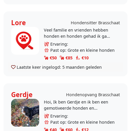
Lore
Hondensitter Brasschaat
Veel familie en vrienden hebben
honden en honden gehad ik ga
ook babysitten bij vrienden met
Ervaring:
een hond en die laat ik ook
Past op: Grote en kleine honden
regelmatig uit
€50
€85
€10
Laatste keer ingelogd:
5 maanden geleden
Gerdje
Hondenopvang Brasschaat
Hoi, Ik ben Gerdje en ik ben een
gemotiveerde honden en
kattenvriend. Ik heb reeds ervaring
Ervaring:
met het uitlaten van een schat van
Past op: Grote en kleine honden
een Berner-Sennen..
€40
€60
€12