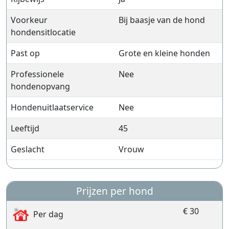
Voorkeur
Bij baasje van de hond
hondensitlocatie
Past op
Grote en kleine honden
Professionele
Nee
hondenopvang
Hondenuitlaatservice
Nee
Leeftijd
45
Geslacht
Vrouw
Prijzen per hond
€ 30
Per dag