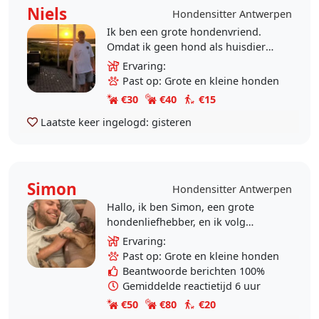
Niels
Hondensitter Antwerpen
Ik ben een grote hondenvriend.
Omdat ik geen hond als huisdier
mag nemen, geef ik jouw hond de
Ervaring:
liefde die het verdient! Ik wil vooral
Past op: Grote en kleine honden
een leuke tijd..
€30
€40
€15
Laatste keer ingelogd:
gisteren
Simon
Hondensitter Antwerpen
Hallo, ik ben Simon, een grote
hondenliefhebber, en ik volg
momenteel een opleiding
Ervaring:
Hondeninstructeur (met later een
Past op: Grote en kleine honden
specialisatie in..
Beantwoorde berichten 100%
Gemiddelde reactietijd 6 uur
€50
€80
€20