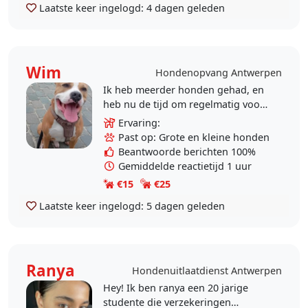
Laatste keer ingelogd:
4 dagen geleden
Wim
Hondenopvang Antwerpen
Ik heb meerder honden gehad, en
heb nu de tijd om regelmatig voor
een hond(je) te zorgen. Ik ben
Ervaring:
absoluut een dierenliefhebber.
Past op: Grote en kleine honden
Helaas kan ik niet..
Beantwoorde berichten 100%
Gemiddelde reactietijd 1 uur
€15
€25
Laatste keer ingelogd:
5 dagen geleden
Ranya
Hondenuitlaatdienst Antwerpen
Hey! Ik ben ranya een 20 jarige
studente die verzekeringen