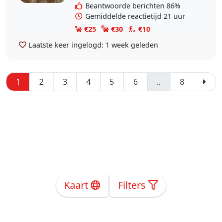
helemaal..
Beantwoorde berichten 86%
Gemiddelde reactietijd 21 uur
€25
€30
€10
Laatste keer ingelogd:
1 week geleden
1
2
3
4
5
6
..
8
Kaart
Filters