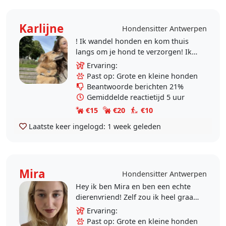
Karlijne
Hondensitter Antwerpen
! Ik wandel honden en kom thuis
langs om je hond te verzorgen! Ik
kan geen hond thuis opvangen ivm
Ervaring:
afwezigheid/vakantie ! Ik ben
Past op: Grote en kleine honden
opgegroeid met..
Beantwoorde berichten 21%
Gemiddelde reactietijd 5 uur
€15
€20
€10
Laatste keer ingelogd:
1 week geleden
Mira
Hondensitter Antwerpen
Hey ik ben Mira en ben een echte
dierenvriend! Zelf zou ik heel graag
een hondje willen maar jammer
Ervaring:
genoeg zien mijn ouders dat niet
Past op: Grote en kleine honden