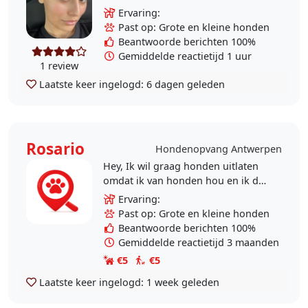
studeert om de AP hogeschool. Ik
Ervaring:
ben een ervaren hondenoppas die
Past op: Grote en kleine honden
dol is op honden en al..
Beantwoorde berichten 100%
Gemiddelde reactietijd 1 uur
1 review
Laatste keer ingelogd:
6 dagen geleden
Rosario
Hondenopvang Antwerpen
Hey, Ik wil graag honden uitlaten
omdat ik van honden hou en ik doe
ook vrijwilliger in dieren asiel en zo
Ervaring:
wil ik heel veel diertjes helpen.
Past op: Grote en kleine honden
Beantwoorde berichten 100%
Gemiddelde reactietijd 3 maanden
€5
€5
Laatste keer ingelogd:
1 week geleden