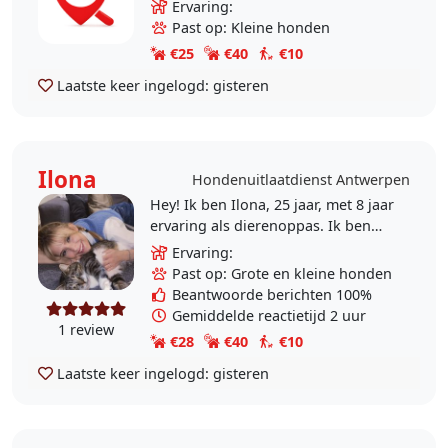
verzorgen en omgaan met honden.
Ervaring:
Ik heb geleerd hoe belangrijk het is
Past op: Kleine honden
om geduldig,..
€25
€40
€10
Laatste keer ingelogd:
gisteren
Ilona
Hondenuitlaatdienst Antwerpen
Hey! Ik ben Ilona, 25 jaar, met 8 jaar
ervaring als dierenoppas. Ik ben
opgegroeid met dieren en heb zelf
Ervaring:
drie katten die bij mijn mama
Past op: Grote en kleine honden
verblijven...
Beantwoorde berichten 100%
Gemiddelde reactietijd 2 uur
1 review
€28
€40
€10
Laatste keer ingelogd:
gisteren