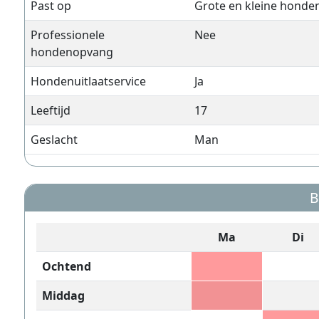
Past op
Grote en kleine honde
Professionele
Nee
hondenopvang
Hondenuitlaatservice
Ja
Leeftijd
17
Geslacht
Man
B
Ma
Di
Ochtend
Middag