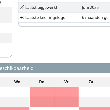
n
Laatst bijgewerkt
Juni 2025
Laatste keer ingelogd
6 maanden ge
eschikbaarheid
Wo
Do
Vr
Za