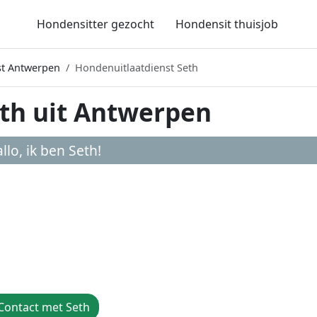
Hondensitter gezocht
Hondensit thuisjob
st Antwerpen
Hondenuitlaatdienst Seth
th uit Antwerpen
llo, ik ben
Seth
!
Contact met Seth