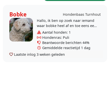
Bobke
Hondenbaas Turnhout
Hallo, ik ben op zoek naar iemand
waar bobke heel af en toe eens een
dagje terecht kan. Soms ook
Aantal honden: 1
wanneer ik er enkele daagjes
Hondenras: Puli
tussenuit ben. Bobke..
Beantwoorde berichten 44%
Gemiddelde reactietijd 1 dag
Laatste inlog
3 weken geleden