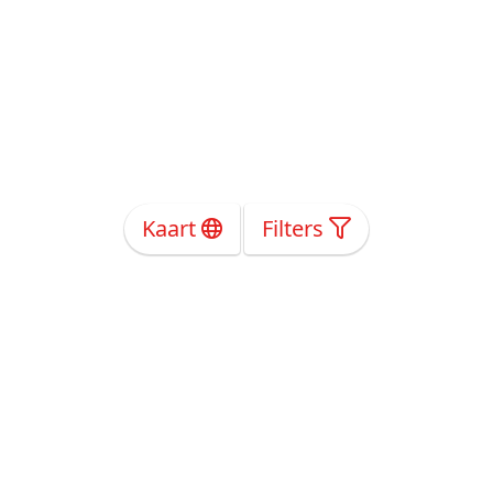
Kaart
Filters
Over Ons
Privacy
Voorwaarden
Tarieven
Help
Volg ons!