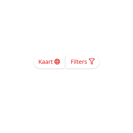
Kaart
Filters
Over Ons
Privacy
Voorwaarden
Tarieven
Help
Volg ons!