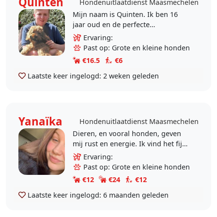
Quinten
Hondenuitlaatdienst Maasmechelen
Mijn naam is Quinten. Ik ben 16
jaar oud en de perfecte
hondensitter in Maasmechelen. Ik
Ervaring:
heb veel ervaring met honden: mijn
Past op: Grote en kleine honden
opa heeft zelf een hond,..
€16.5
€6
Laatste keer ingelogd:
2 weken geleden
Yanaïka
Hondenuitlaatdienst Maasmechelen
Dieren, en vooral honden, geven
mij rust en energie. Ik vind het fijn
om met hen bezig te zijn, te
Ervaring:
wandelen en voor hen te zorgen
Past op: Grote en kleine honden
wanneer hun baasje..
€12
€24
€12
Laatste keer ingelogd:
6 maanden geleden