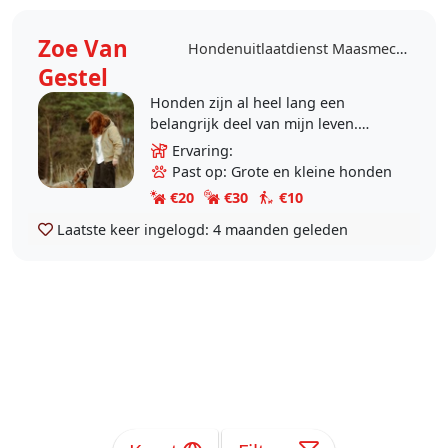
Zoe Van
Hondenuitlaatdienst Maasmechelen
Gestel
Honden zijn al heel lang een
belangrijk deel van mijn leven.
Sinds mijn 11de ga ik al naar de
Ervaring:
hondenschool en heb ik met al
Past op: Grote en kleine honden
mijn drie honden training..
€20
€30
€10
Laatste keer ingelogd:
4 maanden geleden