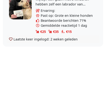
hebben zelf een labrador van
10jaar,een golden retriever van
Ervaring:
4jaar en éen Mechelse herder van
Past op: Grote en kleine honden
12weken. Wij bieden..
Beantwoorde berichten 71%
Gemiddelde reactietijd 1 dag
€25
€35
€15
Laatste keer ingelogd:
2 weken geleden