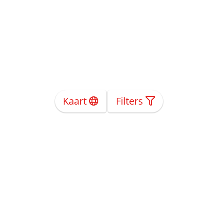
Kaart
Filters
Over Ons
Privacy
Voorwaarden
Tarieven
Help
Volg ons!