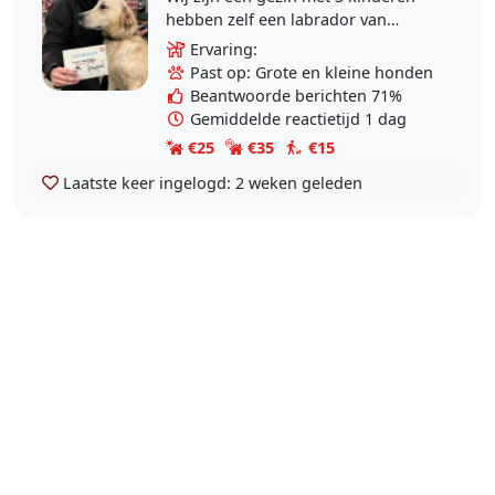
hebben zelf een labrador van
10jaar,een golden retriever van
Ervaring:
4jaar en éen Mechelse herder van
Past op: Grote en kleine honden
12weken. Wij bieden..
Beantwoorde berichten 71%
Gemiddelde reactietijd 1 dag
€25
€35
€15
Laatste keer ingelogd:
2 weken geleden