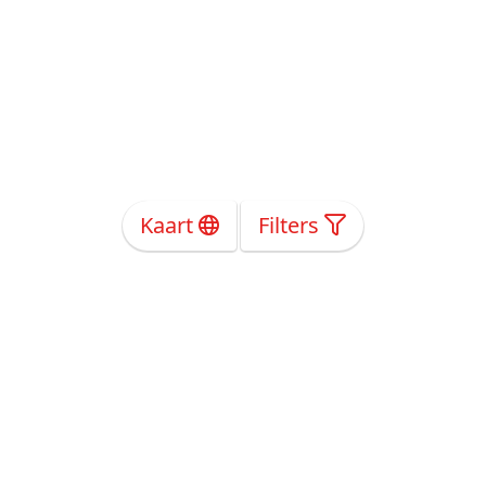
Kaart
Filters
Over Ons
Privacy
Voorwaarden
Tarieven
Help
Volg ons!