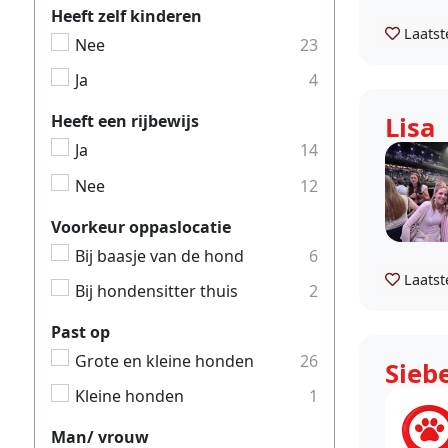
Heeft zelf kinderen
Laatst
Nee
23
Ja
4
Lisa
Heeft een rijbewijs
Ja
14
Nee
12
Voorkeur oppaslocatie
Bij baasje van de hond
6
Laatst
Bij hondensitter thuis
2
Past op
Grote en kleine honden
26
Sieb
Kleine honden
1
Man/ vrouw