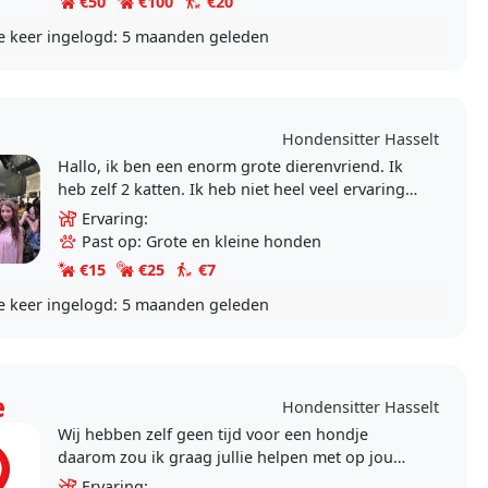
€50
€100
€20
e keer ingelogd:
5 maanden geleden
Hondensitter Hasselt
Hallo, ik ben een enorm grote dierenvriend. Ik
heb zelf 2 katten. Ik heb niet heel veel ervaring,
maar mijn tante heeft 5 grote honden en daar
Ervaring:
ben ik..
Past op: Grote en kleine honden
€15
€25
€7
e keer ingelogd:
5 maanden geleden
e
Hondensitter Hasselt
Wij hebben zelf geen tijd voor een hondje
daarom zou ik graag jullie helpen met op jou
hondje te passen of uittelaten, ik doe het niet
Ervaring: