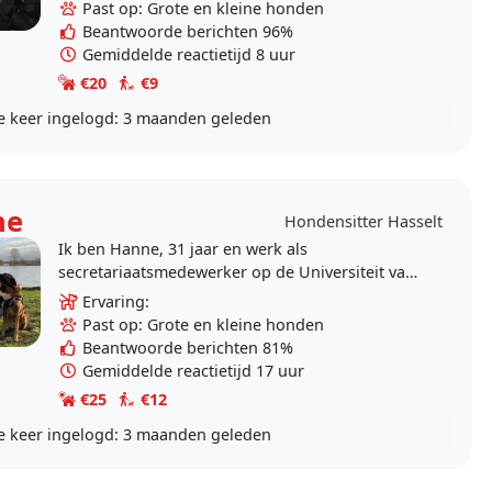
wat..
Past op: Grote en kleine honden
Beantwoorde berichten 96%
Gemiddelde reactietijd 8 uur
€20
€9
e keer ingelogd:
3 maanden geleden
ne
Hondensitter Hasselt
Ik ben Hanne, 31 jaar en werk als
secretariaatsmedewerker op de Universiteit van
Hasselt. Naast mijn job hou ik me graag bezig
Ervaring:
met dieren. Ik heb al..
Past op: Grote en kleine honden
Beantwoorde berichten 81%
Gemiddelde reactietijd 17 uur
€25
€12
e keer ingelogd:
3 maanden geleden