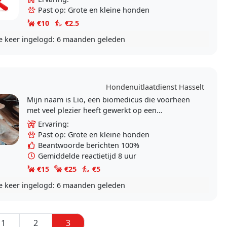
voor het geld..
Past op: Grote en kleine honden
€10
€2.5
e keer ingelogd:
6 maanden geleden
Hondenuitlaatdienst Hasselt
Mijn naam is Lio, een biomedicus die voorheen
met veel plezier heeft gewerkt op een
kinderboerderij. Ik ben een enorme
Ervaring:
dierenliefhebber en ben..
Past op: Grote en kleine honden
Beantwoorde berichten 100%
Gemiddelde reactietijd 8 uur
€15
€25
€5
e keer ingelogd:
6 maanden geleden
1
2
3