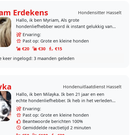
am Erdekens
Hondensitter Hasselt
Hallo, ik ben Myriam, Als grote
hondenliefhebber word ik instant gelukkig van
een kwispelende staart 😊 Ik heb zelf twee bull
Ervaring:
terriers en een..
Past op: Grote en kleine honden
€20
€30
€15
e keer ingelogd:
3 maanden geleden
yka
Hondenuitlaatdienst Hasselt
Hallo, ik ben Milayka. Ik ben 21 jaar en een
echte hondenliefhebber. Ik heb in het verleden
zelf grote en kleine honden gehad. Het zou mij
Ervaring:
super leuk..
Past op: Grote en kleine honden
Beantwoorde berichten 100%
Gemiddelde reactietijd 2 minuten