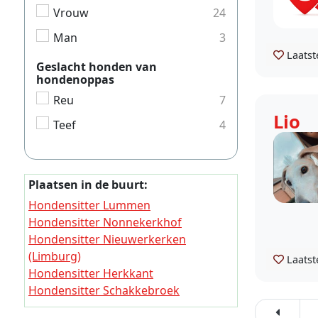
Vrouw
24
Man
3
Laatst
Geslacht honden van
hondenoppas
Reu
7
Lio
Teef
4
Plaatsen in de buurt:
Hondensitter Lummen
Hondensitter Nonnekerkhof
Hondensitter Nieuwerkerken
(Limburg)
Laatst
Hondensitter Herkkant
Hondensitter Schakkebroek
Hondensitter Dries (Limburg)