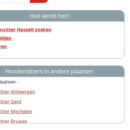
Hoe werkt het?
sitter Hasselt zoeken
lden
ren
Hondensitters in andere plaatsen
laatsen -
itter Antwerpen
tter Gent
itter Mechelen
tter Brugge