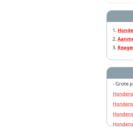
Hondensitter Bornendries
Hondensitter Rei
Hondensitter De Kluis (Limburg)
Hondensitter Zool
Honden
Aanme
Reage
- Grote p
Hondens
Hondensi
Hondens
Hondensi