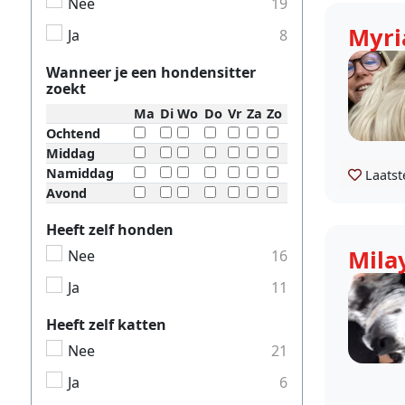
Nee
19
Myri
Ja
8
Wanneer je een hondensitter
zoekt
Ma
Di
Wo
Do
Vr
Za
Zo
Ochtend
Middag
Namiddag
Laatst
Avond
Heeft zelf honden
Mila
Nee
16
Ja
11
Heeft zelf katten
Nee
21
Ja
6