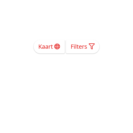
Kaart
Filters
Over Ons
Privacy
Voorwaarden
Tarieven
Help
Volg ons!