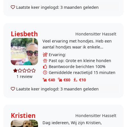
Laatste keer ingelogd:
3 maanden geleden
Liesbeth
Hondensitter Hasselt
Veel ervaring met hondjes. Heb een
aantal hondjes waar ik enkele
dagen in de week mee ga wandelen
Ervaring:
.Zelf heb ik ook altijd hondjes
Past op: Grote en kleine honden
gehad. ❤️
Beantwoorde berichten 100%
Gemiddelde reactietijd 15 minuten
1 review
€40
€60
€10
Laatste keer ingelogd:
3 maanden geleden
Kristien
Hondensitter Hasselt
Dag iedereen, Wij zijn Kristien,