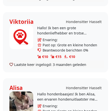
Viktoriia
Hondensitter Hasselt
Hallo! Ik ben een grote
hondenliefhebber en trotse
eigenaar van twee honden. Ik zorg
Ervaring:
elke met veel plezier voor hen en ik
Past op: Grote en kleine honden
hou van alle honden, groot..
Beantwoorde berichten 0%
€10
€15
€10
Laatste keer ingelogd:
3 maanden geleden
Alisa
Hondensitter Hasselt
Hallo hondenbaasjes! Ik ben Alisa,
een ervaren hondenuitlaatster met
een grote liefde voor dieren. Mijn
Ervaring:
doel is om elke hond een veilige