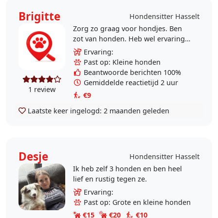
Brigitte
Hondensitter Hasselt
Zorg zo graag voor hondjes. Ben
zot van honden. Heb wel ervaring.
Kan eventueel ook overnachten bij
Ervaring:
vakantie bij jullie.
Past op: Kleine honden
Beantwoorde berichten 100%
Gemiddelde reactietijd 2 uur
1 review
€9
Laatste keer ingelogd:
2 maanden geleden
Desje
Hondensitter Hasselt
Ik heb zelf 3 honden en ben heel
lief en rustig tegen ze.
Ervaring:
Past op: Grote en kleine honden
€15
€20
€10