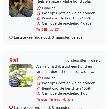
Niels en onze vrolijke hond Lola.
We vinden het heerlijk om tijd door
Ervaring:
te brengen met honden en willen
Past op: Grote en kleine honden
graag jouw..
Beantwoorde berichten 100%
Gemiddelde reactietijd 4 dagen
€15
€7
Laatste keer ingelogd:
3 maanden geleden
Raf
Hondensitter Hasselt
Als kind had ik altijd een hond en
vind dat dier echt een trouw dier.
Nu ik al jaren ergens woon,waar
Ervaring:
geen dieren mogen wonen en veel
Past op: Grote en kleine honden
reis,wil ik dit..
Beantwoorde berichten 100%
Gemiddelde reactietijd 1 uur
€35
€60
€15
Laatste keer ingelogd:
3 maanden geleden