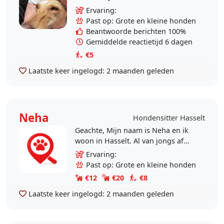
dieren en dieren betekenen heel
Ervaring:
veel voor mij. Ik heb
Past op: Grote en kleine honden
vrijwilligerswerk gedaan in..
Beantwoorde berichten 100%
Gemiddelde reactietijd 6 dagen
€5
Laatste keer ingelogd:
2 maanden geleden
Neha
Hondensitter Hasselt
Geachte, Mijn naam is Neha en ik
woon in Hasselt. Al van jongs af
aan hou ik van dieren en het
Ervaring:
verzorgen van hen geeft mij veel
Past op: Grote en kleine honden
voldoening. Ik ben..
€12
€20
€8
Laatste keer ingelogd:
2 maanden geleden