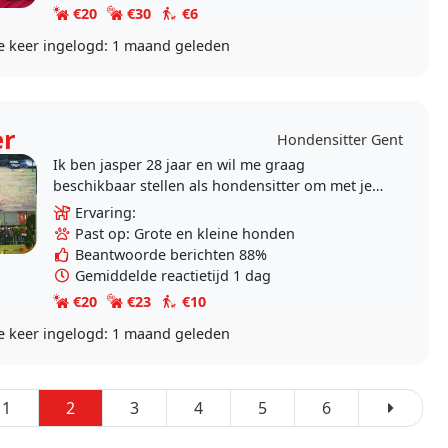
€20
€30
€6
e keer ingelogd:
1 maand geleden
er
Hondensitter Gent
Ik ben jasper 28 jaar en wil me graag
beschikbaar stellen als hondensitter om met je
trouwe viervoeter te gaan wandelen of bezig te
Ervaring:
zijn wanneer jij..
Past op: Grote en kleine honden
Beantwoorde berichten 88%
Gemiddelde reactietijd 1 dag
€20
€23
€10
e keer ingelogd:
1 maand geleden
1
2
3
4
5
6