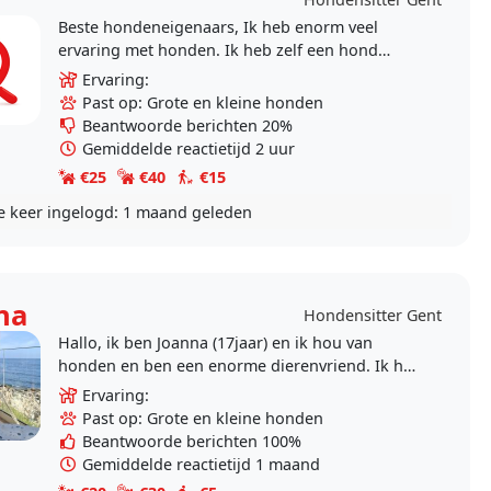
Beste hondeneigenaars, Ik heb enorm veel
ervaring met honden. Ik heb zelf een hond
gehad en ga regelmatig wandelen met de
Ervaring:
honden uit het..
Past op: Grote en kleine honden
Beantwoorde berichten 20%
Gemiddelde reactietijd 2 uur
€25
€40
€15
e keer ingelogd:
1 maand geleden
na
Hondensitter Gent
Hallo, ik ben Joanna (17jaar) en ik hou van
honden en ben een enorme dierenvriend. Ik heb
al veel ervaring met dogsitten en vind het heel
Ervaring:
leuk om te..
Past op: Grote en kleine honden
Beantwoorde berichten 100%
Gemiddelde reactietijd 1 maand