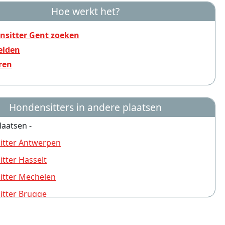
Hoe werkt het?
nsitter Gent zoeken
lden
ren
Hondensitters in andere plaatsen
laatsen -
itter Antwerpen
tter Hasselt
itter Mechelen
tter Brugge
tter Turnhout