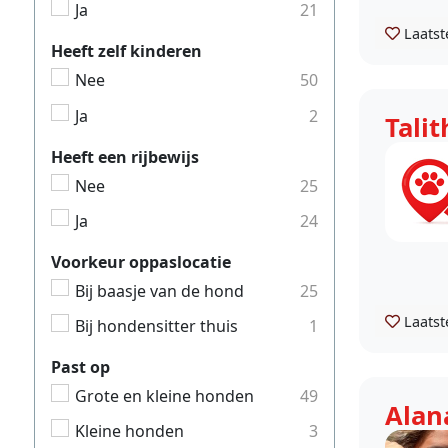
Ja
21
Laatst
Heeft zelf kinderen
Nee
50
Ja
2
Talit
Heeft een rijbewijs
Nee
25
Ja
24
Voorkeur oppaslocatie
Bij baasje van de hond
25
Laatst
Bij hondensitter thuis
1
Past op
Grote en kleine honden
49
Alan
Kleine honden
3