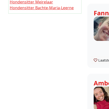
Hondensitter Meirelaar
Hondensitter Bachte-Maria-Leerne
Fann
Hondensitter Meigemhoek
Hondensitter Langeboeken
Hondensitter Spleet
Hondensitter Oostergem
Laatst
Amb