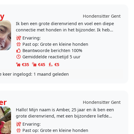
y
Hondensitter Gent
Ik ben een grote dierenvriend en voel een diepe
connectie met honden in het bijzonder. Ik heb
zelf geen hond. Wel knuffel ik graag elke hond
Ervaring:
die ik..
Past op: Grote en kleine honden
Beantwoorde berichten 100%
Gemiddelde reactietijd 5 uur
€35
€45
€5
e keer ingelogd:
1 maand geleden
er
Hondensitter Gent
Hallo! Mijn naam is Amber, 25 jaar en ik ben een
grote dierenvriend, met een bijzondere liefde
voor honden. Ik ben opgegroeid met honden,
Ervaring:
die altijd..
Past op: Grote en kleine honden