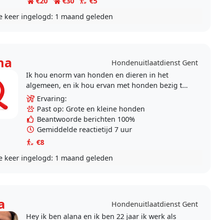
€20
€30
€5
e keer ingelogd:
1 maand geleden
ha
Hondenuitlaatdienst Gent
Ik hou enorm van honden en dieren in het
algemeen, en ik hou ervan met honden bezig te
zijn, ze te verzorgen en blij te maken door
Ervaring:
samen een..
Past op: Grote en kleine honden
Beantwoorde berichten 100%
Gemiddelde reactietijd 7 uur
€8
e keer ingelogd:
1 maand geleden
a
Hondenuitlaatdienst Gent
Hey ik ben alana en ik ben 22 jaar ik werk als