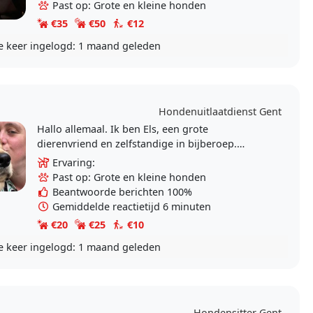
ook een..
Past op: Grote en kleine honden
€35
€50
€12
e keer ingelogd:
1 maand geleden
Hondenuitlaatdienst Gent
Hallo allemaal. Ik ben Els, een grote
dierenvriend en zelfstandige in bijberoep.
Samen met mijn Golden Retriever Yevee hou ik
Ervaring:
van rustgevende..
Past op: Grote en kleine honden
Beantwoorde berichten 100%
Gemiddelde reactietijd 6 minuten
€20
€25
€10
e keer ingelogd:
1 maand geleden
Hondensitter Gent