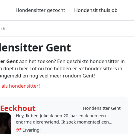
Hondensitter gezocht
Hondensit thuisjob
icht
ensitter Gent
er Gent
aan het zoeken? Een geschikte hondensitter in
 doet u hier. Tot nu toe hebben er 52 hondensitters in
aangemeld en nog veel meer rondom Gent!
 als hondensitter!
e Eeckhout
Hondensitter Gent
Hey, Ik ben Julie ik ben 20 jaar en ik ben een
enorme dierenvriend. Ik zoek momenteel een
leuke job waar ik iets mee verdien. Ik heb zelf
Ervaring: