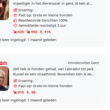
vrijwilliger in het dierenasiel in gent, ik ben al
van kleins afaan bezig met honden en wil
Ervaring:
graag..
Past op: Grote en kleine honden
Beantwoorde berichten 100%
Gemiddelde reactietijd 3 uur
€25
€50
€15
e keer ingelogd:
1 maand geleden
an
Hondensitter Gent
Zelf heb ik honden gehad, van Labrador tot Jack
Russel en een straathond. Bovendien ben ik een
fervente wandelaar
Ervaring:
Past op: Grote en kleine honden
€15
€8
e keer ingelogd:
1 maand geleden