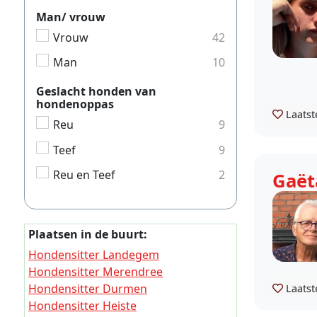
Man/ vrouw
Vrouw
42
Man
10
Geslacht honden van
hondenoppas
Laatst
Reu
9
Teef
9
Reu en Teef
2
Gaët
Plaatsen in de buurt:
Hondensitter Landegem
Hondensitter Merendree
Hondensitter Durmen
Laatst
Hondensitter Heiste